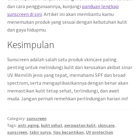
dan cara penggunaannya, kunjungi
panduan lengkap
sunscreen di sini
. Artikel ini akan membantu kamu
menemukan produk yang sesuai dengan kebutuhan kulit
dan gaya hidupmu.
Kesimpulan
Sunscreen adalah salah satu produk skincare paling
penting untuk melindungi kulit dari kerusakan akibat sinar
UV. Memilih jenis yang tepat, memahami SPF dan broad
spectrum, serta mengaplikasikannya dengan benar akan
memastikan kulit tetap sehat, terlindungi, dan awet
muda. Jangan pernah remehkan perlindungan harian ini!
Category:
sunscreen
Tags:
anti-aging
,
kulit sehat
,
perawatan kulit
,
skincare
,
sunscreen
,
tabir surya
,
tips kecantikan
,
UV protection