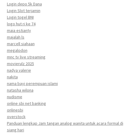
Login depo 5k Dana
Login Slot terjamin
Login togel BNI
logo hut ri ke 74
maia estianty
majalah ls
marcell siahaan
megalodon
mnc tv live streaming
movierulz 2025
nadya valerie
nakita
nama bayi perempuan islami
natasha wilona
nudisme
online sbi net banking
onlinesbi
overstock
Panduan lengkap Jam tangan analog wanita untuk acara formal di
siang hari