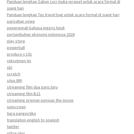
Panduan lengkap Sabun cuci muka jerawat untuk acara formal di
siang hari
Panduan lengkap Tas travel bag untuk acara formal di siang hari
parivahan sewa
penerjemah bahasa inggris hindi
pertumbuhan ekonomi indonesia 2026
play store
powerball
produce x 101
rekrutmen tni
sbi
scratch
situs BRI
streaming film dua garis biru
streaming film lk21
streaming preman pensiun the movie
sunscreen
tiara pangestika
translation english to spanish
twitter
udise plus