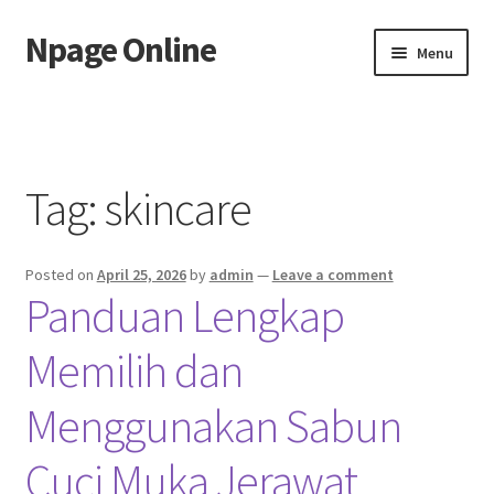
Npage Online
Skip
Skip
Menu
to
to
navigation
content
Home
Tag:
skincare
Posted on
April 25, 2026
by
admin
—
Leave a comment
Panduan Lengkap
Memilih dan
Menggunakan Sabun
Cuci Muka Jerawat