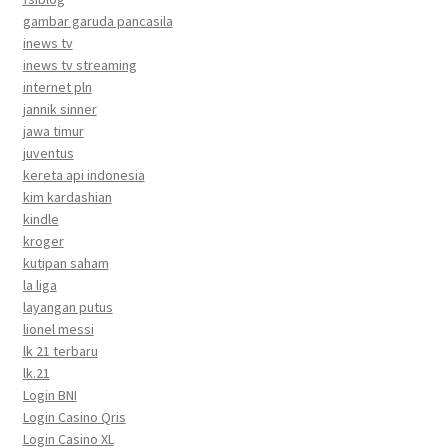
gambar garuda pancasila
inews tv
inews tv streaming
internet pln
jannik sinner
jawa timur
juventus
kereta api indonesia
kim kardashian
kindle
kroger
kutipan saham
la liga
layangan putus
lionel messi
lk 21 terbaru
lk.21
Login BNI
Login Casino Qris
Login Casino XL