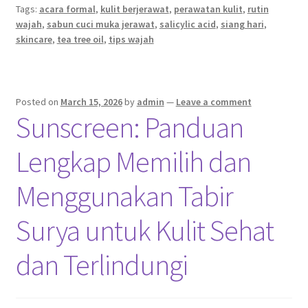
Tags:
acara formal
,
kulit berjerawat
,
perawatan kulit
,
rutin
wajah
,
sabun cuci muka jerawat
,
salicylic acid
,
siang hari
,
skincare
,
tea tree oil
,
tips wajah
Posted on
March 15, 2026
by
admin
—
Leave a comment
Sunscreen: Panduan
Lengkap Memilih dan
Menggunakan Tabir
Surya untuk Kulit Sehat
dan Terlindungi