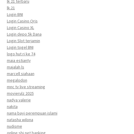
lk 21 terbaru
lk.21
Login BNI
Login Casino Qris
Login Casino XL
Login depo 5k Dana
Login Slot terjamin
Login togel BNI
logo hut ri ke 74
maia estianty
majalah ls
marcell siahaan
megalodon
mnc tv live streaming
movierulz 2025
nadya valerie
nakita
nama bayi perempuan islami
natasha wilona
nudisme
online sbi net banking