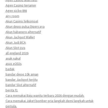
Agen Casino alternatif
Agen Casino terjamin
Agen sicbo BNI
airy room
Akun Casino telkomsel
Akun depo pulsa Dipercaya
Akun habanero alternatif
Akun Jackpot Wallet
Akun Judi BCA
Akun Slot ovo
all england 2026
anak nakal
asus e202s
badak
bandar depo 10k aman
bandar Jackpot terjitu
bandar Slot alternatif
berita f1
Cara memakai Baju wanita terbaru 2026 dengan mudah.
Cara memakai Jaket bomber pria langkah demi langkah untuk
pemula.