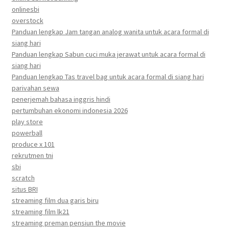
onlinesbi
overstock
Panduan lengkap Jam tangan analog wanita untuk acara formal di
siang hari
Panduan lengkap Sabun cuci muka jerawat untuk acara formal di
siang hari
Panduan lengkap Tas travel bag untuk acara formal di siang hari
parivahan sewa
penerjemah bahasa inggris hindi
pertumbuhan ekonomi indonesia 2026
play store
powerball
produce x 101
rekrutmen tni
sbi
scratch
situs BRI
streaming film dua garis biru
streaming film lk21
streaming preman pensiun the movie