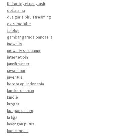
Daftar togel uang asli
dollarama
dua garis biru streaming
extremetube
fsiblog
gambar garuda pancasila
inews tv
inews tv streaming
internet pln
jannik sinner
jawa timur
juventus
kereta api indonesia
kim kardashian
kindle
kroger
kutipan saham
la liga
layangan putus
lionel messi