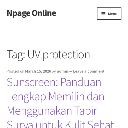
Npage Online
Skip
Skip
Menu
to
to
navigation
content
Home
Tag:
UV protection
Posted on
March 15, 2026
by
admin
—
Leave a comment
Sunscreen: Panduan
Lengkap Memilih dan
Menggunakan Tabir
Surya untuk Kulit Sehat