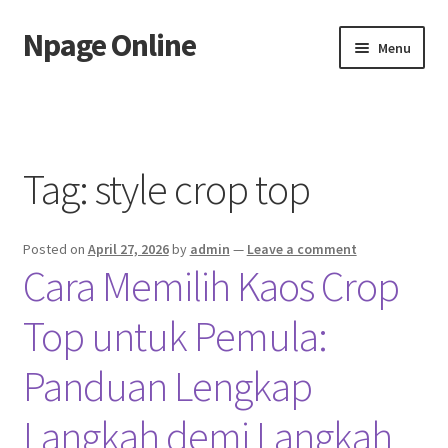
Npage Online
Skip
Skip
Menu
to
to
navigation
content
Home
Tag:
style crop top
Posted on
April 27, 2026
by
admin
—
Leave a comment
Cara Memilih Kaos Crop
Top untuk Pemula:
Panduan Lengkap
Langkah demi Langkah