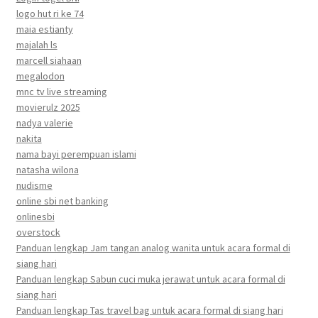
logo hut ri ke 74
maia estianty
majalah ls
marcell siahaan
megalodon
mnc tv live streaming
movierulz 2025
nadya valerie
nakita
nama bayi perempuan islami
natasha wilona
nudisme
online sbi net banking
onlinesbi
overstock
Panduan lengkap Jam tangan analog wanita untuk acara formal di
siang hari
Panduan lengkap Sabun cuci muka jerawat untuk acara formal di
siang hari
Panduan lengkap Tas travel bag untuk acara formal di siang hari