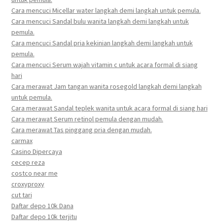
Cara mencuci Micellar water langkah demi langkah untuk pemula.
Cara mencuci Sandal bulu wanita langkah demi langkah untuk
pemula.
Cara mencuci Sandal pria kekinian langkah demi langkah untuk
pemula.
Cara mencuci Serum wajah vitamin c untuk acara formal di siang
hari
Cara merawat Jam tangan wanita rosegold langkah demi langkah
untuk pemula.
Cara merawat Sandal teplek wanita untuk acara formal di siang hari
Cara merawat Serum retinol pemula dengan mudah.
Cara merawat Tas pinggang pria dengan mudah.
carmax
Casino Dipercaya
cecep reza
costco near me
croxyproxy
cut tari
Daftar depo 10k Dana
Daftar depo 10k terjitu