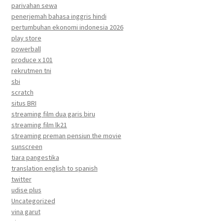
parivahan sewa
penerjemah bahasa inggris hindi
pertumbuhan ekonomi indonesia 2026
play store
powerball
produce x 101
rekrutmen tni
sbi
scratch
situs BRI
streaming film dua garis biru
streaming film lk21
streaming preman pensiun the movie
sunscreen
tiara pangestika
translation english to spanish
twitter
udise plus
Uncategorized
vina garut