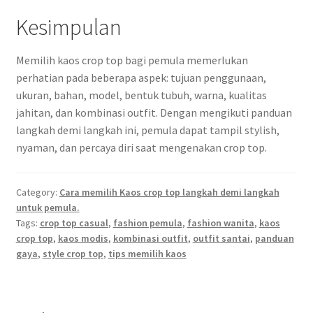
Kesimpulan
Memilih kaos crop top bagi pemula memerlukan
perhatian pada beberapa aspek: tujuan penggunaan,
ukuran, bahan, model, bentuk tubuh, warna, kualitas
jahitan, dan kombinasi outfit. Dengan mengikuti panduan
langkah demi langkah ini, pemula dapat tampil stylish,
nyaman, dan percaya diri saat mengenakan crop top.
Category:
Cara memilih Kaos crop top langkah demi langkah
untuk pemula.
Tags:
crop top casual
,
fashion pemula
,
fashion wanita
,
kaos
crop top
,
kaos modis
,
kombinasi outfit
,
outfit santai
,
panduan
gaya
,
style crop top
,
tips memilih kaos