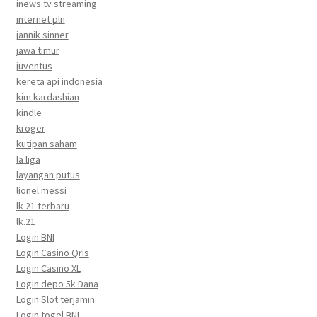
inews tv streaming
internet pln
jannik sinner
jawa timur
juventus
kereta api indonesia
kim kardashian
kindle
kroger
kutipan saham
la liga
layangan putus
lionel messi
lk 21 terbaru
lk.21
Login BNI
Login Casino Qris
Login Casino XL
Login depo 5k Dana
Login Slot terjamin
Login togel BNI