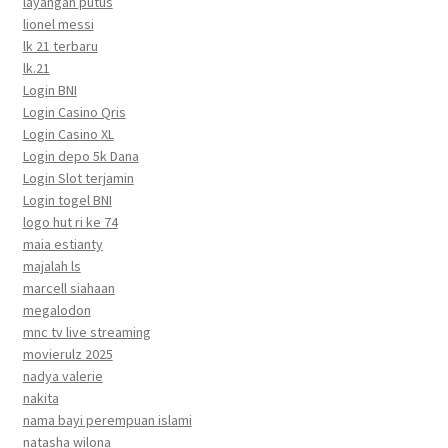
layangan putus
lionel messi
lk 21 terbaru
lk.21
Login BNI
Login Casino Qris
Login Casino XL
Login depo 5k Dana
Login Slot terjamin
Login togel BNI
logo hut ri ke 74
maia estianty
majalah ls
marcell siahaan
megalodon
mnc tv live streaming
movierulz 2025
nadya valerie
nakita
nama bayi perempuan islami
natasha wilona