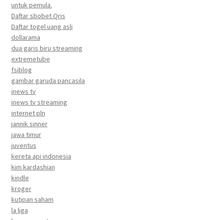
untuk pemula.
Daftar sbobet Qris
Daftar togel uang asli
dollarama
dua garis biru streaming
extremetube
fsiblog
gambar garuda pancasila
inews tv
inews tv streaming
internet pln
jannik sinner
jawa timur
juventus
kereta api indonesia
kim kardashian
kindle
kroger
kutipan saham
la liga