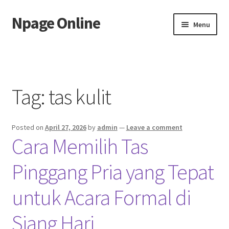
Npage Online
Skip
Skip
Menu
to
to
navigation
content
Home
Tag:
tas kulit
Posted on
April 27, 2026
by
admin
—
Leave a comment
Cara Memilih Tas
Pinggang Pria yang Tepat
untuk Acara Formal di
Siang Hari