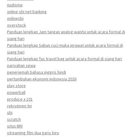
nudisme
online sbi net banking
onlinesbi
overstock
Panduan lengkap Jam tangan analog wanita untuk acara formal di
siang hari
Panduan lengkap Sabun cuci muka jerawat untuk acara formal di
siang hari
Panduan lengkap Tas travel bag untuk acara formal di siang hari
parivahan sewa
penerjemah bahasa inggris hindi
pertumbuhan ekonomi indonesia 2026
play store
powerball
produce x 101
rekrutmen tni
sbi
scratch
situs BRI
streaming film dua garis biru