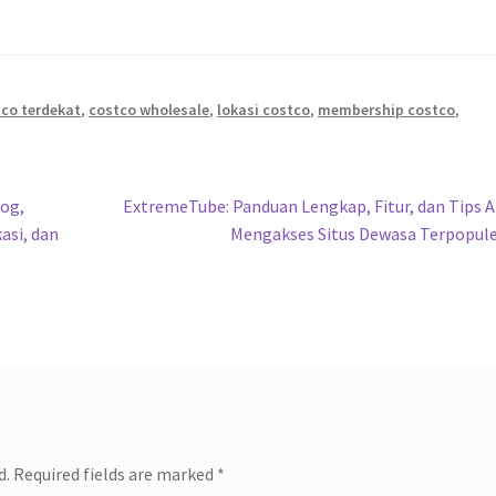
co terdekat
,
costco wholesale
,
lokasi costco
,
membership costco
,
Next
og,
ExtremeTube: Panduan Lengkap, Fitur, dan Tips
post:
asi, dan
Mengakses Situs Dewasa Terpopul
d.
Required fields are marked
*