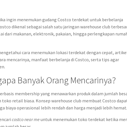
ika ingin menemukan gudang Costco terdekat untuk berbelanja
ostco dikenal sebagai salah satu jaringan warehouse club terbesar
i dari makanan, elektronik, pakaian, hingga perlengkapan ruma
engetahui cara menemukan lokasi terdekat dengan cepat, artikel
 mencarinya, manfaat berbelanja di Costco, serta tips agar
en.
ngapa Banyak Orang Mencarinya?
 berbasis membership yang menawarkan produk dalam jumlah bes
 toko retail biasa. Konsep warehouse club membuat Costco dapa
a biaya operasional lebih rendah dan harga menjadi lebih hemat
mencari
costco near me
untuk menemukan toko terdekat ketika me
m jumlah besar.