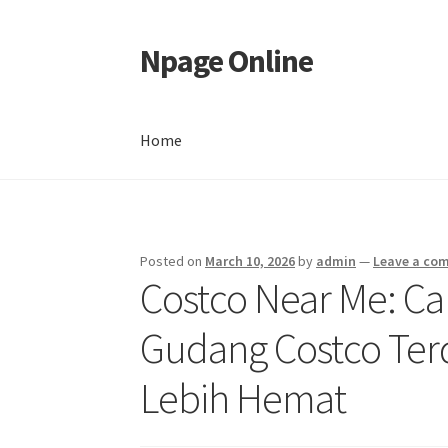
Npage Online
Skip
Skip
to
to
navigation
content
Home
Home
Posted on
March 10, 2026
by
admin
—
Leave a co
Costco Near Me: 
Gudang Costco Terd
Lebih Hemat