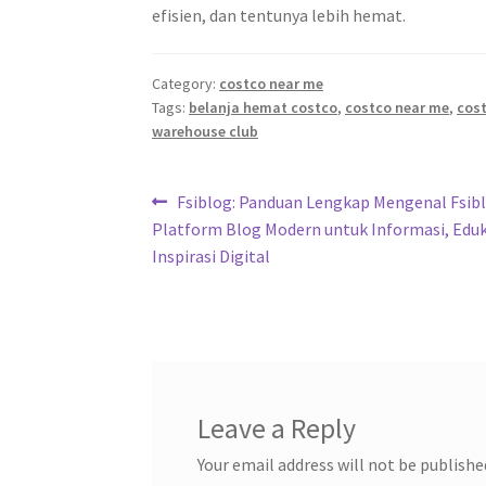
efisien, dan tentunya lebih hemat.
Category:
costco near me
Tags:
belanja hemat costco
,
costco near me
,
cost
warehouse club
Post
Previous
Fsiblog: Panduan Lengkap Mengenal Fsibl
post:
Platform Blog Modern untuk Informasi, Eduk
navigation
Inspirasi Digital
Leave a Reply
Your email address will not be publishe