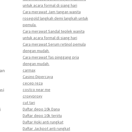
untuk acara formal di siang hari
Cara merawat Jam tangan wanita
rosegold langkah demi langkah untuk
pemula.
Cara merawat Sandal teplek wanita
untuk acara formal di siang hari
Cara merawat Serum retinol pemula
dengan mudah.
Cara merawat Tas pinggang pria
dengan mudah.
kan
carmax
Casino Dipercaya
cecep reza
si
costco near me
croxyproxy
cut tari
i
Daftar depo 10k Dana
Daftar depo 10k terjitu
Daftar Hoki anti rungkat
Daftar Jackpot anti rungkat