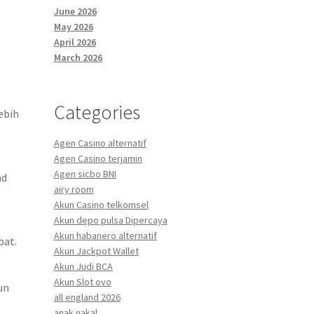
June 2026
May 2026
April 2026
March 2026
Categories
ebih
Agen Casino alternatif
Agen Casino terjamin
Agen sicbo BNI
nd
airy room
Akun Casino telkomsel
Akun depo pulsa Dipercaya
Akun habanero alternatif
pat.
Akun Jackpot Wallet
Akun Judi BCA
Akun Slot ovo
un
all england 2026
anak nakal