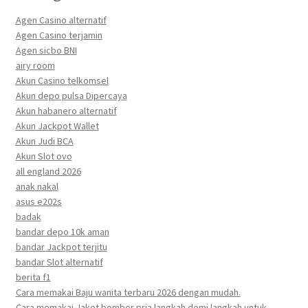
Agen Casino alternatif
Agen Casino terjamin
Agen sicbo BNI
airy room
Akun Casino telkomsel
Akun depo pulsa Dipercaya
Akun habanero alternatif
Akun Jackpot Wallet
Akun Judi BCA
Akun Slot ovo
all england 2026
anak nakal
asus e202s
badak
bandar depo 10k aman
bandar Jackpot terjitu
bandar Slot alternatif
berita f1
Cara memakai Baju wanita terbaru 2026 dengan mudah.
Cara memakai Jaket bomber pria langkah demi langkah untuk