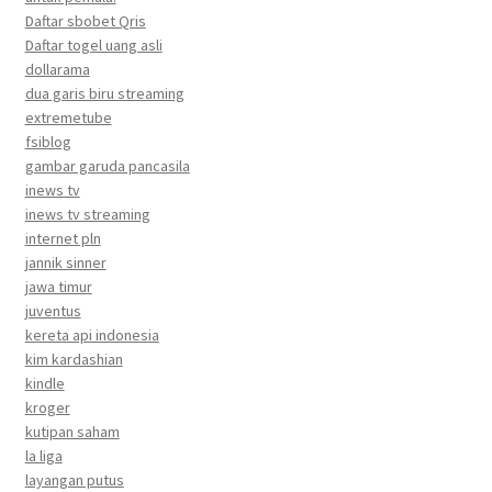
Daftar sbobet Qris
Daftar togel uang asli
dollarama
dua garis biru streaming
extremetube
fsiblog
gambar garuda pancasila
inews tv
inews tv streaming
internet pln
jannik sinner
jawa timur
juventus
kereta api indonesia
kim kardashian
kindle
kroger
kutipan saham
la liga
layangan putus