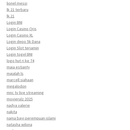
lionel messi
lk 21 terbaru
lk.21
Login BNI
Login Casino Qris
Login Casino XL
Login depo 5k Dana
Login Slot terjamin
Login togel BNI
logo hut ri ke 74
maia estianty
majalah ls
marcell siahaan
megalodon
mnc tv live streaming
movierulz 2025
nadya valerie
nakita
nama bayi perempuan islami
natasha wilona