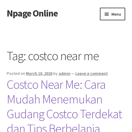
Npage Online
Skip
Skip
Menu
to
to
navigation
content
Home
Tag:
costco near me
Posted on
March 10, 2026
by
admin
—
Leave a comment
Costco Near Me: Cara
Mudah Menemukan
Gudang Costco Terdekat
dan Tips Berbelanja