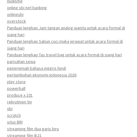
nudisme
online sbi net banking
onlinesbi
overstock
Panduan lengkap Jam tangan analog wanita untuk acara formal di
siang hari
Panduan lengkap Sabun cuci muka jerawat untuk acara formal di
siang hari
Panduan lengkap Tas travel bag untuk acara formal di siang hari
parivahan sewa
penerjemah bahasa inggris hindi
pertumbuhan ekonomi indonesia 2026
play store
powerball
produce x 101
rekrutmen tni
sbi
scratch
situs BRI
streaming film dua garis biru
streaming film lk21