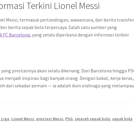
ormasi Terkini Lionel Messi
l Messi, termasuk pertandingan, wawancara, dan berita transfer
er berita sepak bola terpercaya. Salah satu sumber yang
di FC Barcelona
, yang selalu diperbarui dengan informasi terkini
a yang prestasinya akan selalu dikenang. Dari Barcelona hingga P
a menjadi inspirasi bagi banyak orang. Dengan bakat, kerja keras,
bih dari sekadar pemain — ia adalah ikon olahraga yang melampau
 Liga
,
Lionel Messi
,
prestasi Messi
,
PSG
,
sejarah sepak bola
,
sepak bola