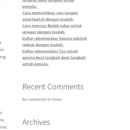
pemula.
Cara memutihkan Jam tangan
smartwatch dengan mudah.
Cara mencuci Bedak tabur untuk
jerawat dengan mudah.
Daftar rekomendasi Sepatu sekolah
a
reebok dengan mudah.
si
Daftar rekomendasi Tas ransel
ang
wanita kecil langkah demi langkah
untuk pemula.
Recent Comments
No comments to show.
a
na
Archives
rena