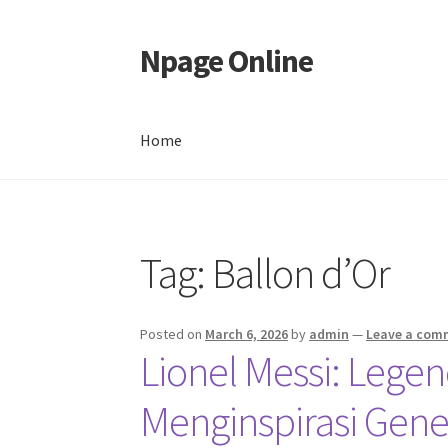
Npage Online
Skip
Skip
to
to
navigation
content
Home
Home
Tag:
Ballon d’Or
Posted on
March 6, 2026
by
admin
—
Leave a com
Lionel Messi: Lege
Menginspirasi Gene