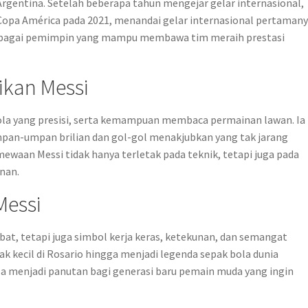
 Argentina. Setelah beberapa tahun mengejar gelar internasional,
opa América pada 2021, menandai gelar internasional pertamany
 sebagai pemimpin yang mampu membawa tim meraih prestasi
ikan Messi
bola yang presisi, serta kemampuan membaca permainan lawan. Ia
an-umpan brilian dan gol-gol menakjubkan yang tak jarang
aan Messi tidak hanya terletak pada teknik, tetapi juga pada
nan.
Messi
at, tetapi juga simbol kerja keras, ketekunan, dan semangat
k kecil di Rosario hingga menjadi legenda sepak bola dunia
. Ia menjadi panutan bagi generasi baru pemain muda yang ingin