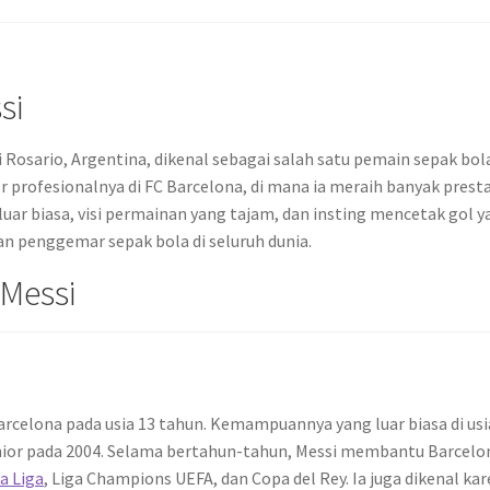
si
di Rosario, Argentina, dikenal sebagai salah satu pemain sepak bol
 profesionalnya di FC Barcelona, di mana ia meraih banyak presta
uar biasa, visi permainan yang tajam, dan insting mencetak gol y
an penggemar sepak bola di seluruh dunia.
 Messi
rcelona pada usia 13 tahun. Kemampuannya yang luar biasa di usi
r pada 2004. Selama bertahun-tahun, Messi membantu Barcelo
a Liga
, Liga Champions UEFA, dan Copa del Rey. Ia juga dikenal ka