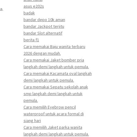
asus e202s
a.
badak
bandar depo 10k aman
bandar Jackpot terjitu
bandar Slot alternatif
berita f1
Cara memakai Baju wanita terbaru
2026 dengan mudah.
Cara memakai Jaket bomber pria
langkah demi langkah untuk pemula.
Cara memakai Kacamata oval langkah
demi langkah untuk pemula.
Cara memakai Sepatu sekolah anak
smp langkah demi langkah untuk
pemula.
Cara memilih Eyebrow pencil
waterproof untuk acara formal di
siang hari
Cara memilih Jaket parka wanita
langkah demi langkah untuk pemula.