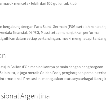
rmasuk mencetak lebih dari 600 gol untuk klub.
n bergabung dengan Paris Saint-Germain (PSG) setelah kontrakn
 kendala finansial. Di PSG, Messi tetap menunjukkan performa
signifikan dalam setiap pertandingan, meski menghadapi tantan
an
 tujuh Ballon d’Or, menjadikannya pemain dengan penghargaan
 Selain itu, ia juga meraih Golden Foot, penghargaan pemain terba
 internasional. Prestasi ini menegaskan statusnya sebagai ikon gl
sional Argentina