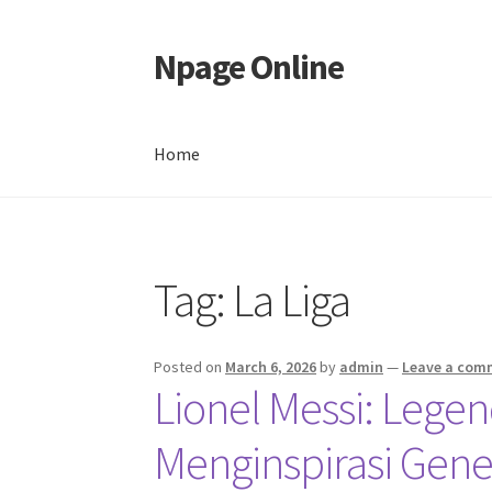
Npage Online
Skip
Skip
to
to
navigation
content
Home
Home
Tag:
La Liga
Posted on
March 6, 2026
by
admin
—
Leave a com
Lionel Messi: Lege
Menginspirasi Gene