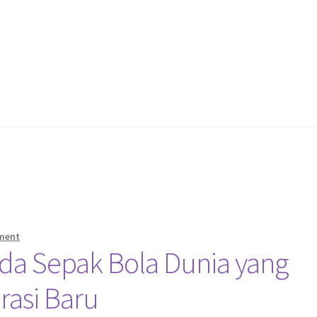
ment
nda Sepak Bola Dunia yang
rasi Baru