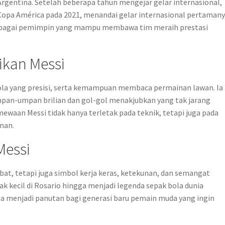
 Argentina. Setelah beberapa tahun mengejar gelar internasional,
opa América pada 2021, menandai gelar internasional pertamany
 sebagai pemimpin yang mampu membawa tim meraih prestasi
ikan Messi
bola yang presisi, serta kemampuan membaca permainan lawan. Ia
an-umpan brilian dan gol-gol menakjubkan yang tak jarang
aan Messi tidak hanya terletak pada teknik, tetapi juga pada
nan.
Messi
at, tetapi juga simbol kerja keras, ketekunan, dan semangat
k kecil di Rosario hingga menjadi legenda sepak bola dunia
. Ia menjadi panutan bagi generasi baru pemain muda yang ingin