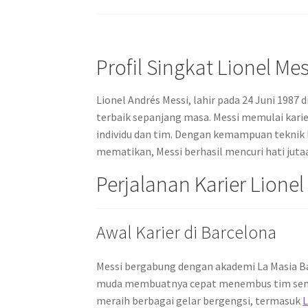
Profil Singkat Lionel Mes
Lionel Andrés Messi, lahir pada 24 Juni 1987 
terbaik sepanjang masa. Messi memulai karier
individu dan tim. Dengan kemampuan teknik l
mematikan, Messi berhasil mencuri hati juta
Perjalanan Karier Lionel
Awal Karier di Barcelona
Messi bergabung dengan akademi La Masia Ba
muda membuatnya cepat menembus tim senio
meraih berbagai gelar bergengsi, termasuk
L