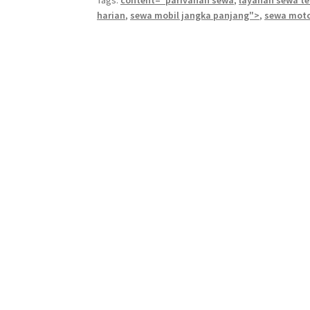
Tags:
content="parivahan sewa
,
layanan sewa te
harian
,
sewa mobil jangka panjang">
,
sewa mot