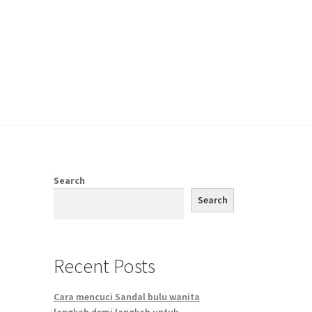
Search
Search
Recent Posts
n
Cara mencuci Sandal bulu wanita
langkah demi langkah untuk