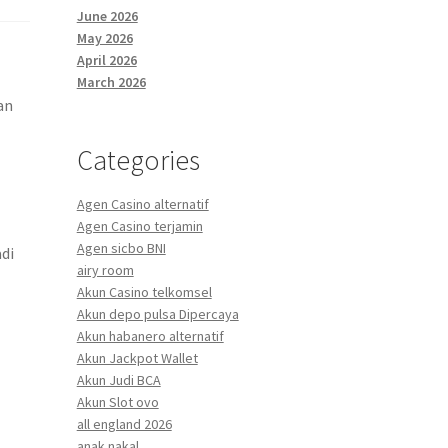
June 2026
May 2026
April 2026
March 2026
an
Categories
Agen Casino alternatif
Agen Casino terjamin
Agen sicbo BNI
di
airy room
Akun Casino telkomsel
Akun depo pulsa Dipercaya
Akun habanero alternatif
Akun Jackpot Wallet
Akun Judi BCA
Akun Slot ovo
all england 2026
anak nakal