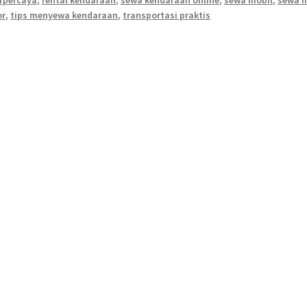
rpercaya
,
rental kendaraan
,
sewa kendaraan online
,
sewa mobil
,
sewa m
or
,
tips menyewa kendaraan
,
transportasi praktis