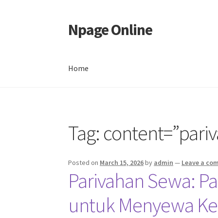
Npage Online
Skip
Skip
to
to
navigation
content
Home
Home
Tag:
content=”pari
Posted on
March 15, 2026
by
admin
—
Leave a co
Parivahan Sewa: P
untuk Menyewa Ke