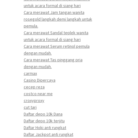
untuk acara formal di siang hari
Cara merawat Jam tangan wanita
rosegold langkah demi langkah untuk
pemula.
Cara merawat Sandal teplek wanita
untuk acara formal di siang hari
Cara merawat Serum retinol pemula
dengan mudah.
Cara merawat Tas pinggang pria
dengan mudah.
carmax
Casino Dipercaya
cecep reza
costco near me
croxyproxy
cut tari
Daftar depo 10k Dana
Daftar depo 10k terjitu
Daftar Hoki anti rungkat
Daftar Jackpot anti rungkat