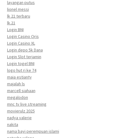
layangan putus
lionel messi
lk 21 terbaru
lk.21
Login BNI
Login Casino Qris
Login Casino XL
Login depo 5k Dana
Login Slot terjamin
Login togel BNI
logo hut ri ke 74
maia estianty
majalah ls
marcell siahaan
megalodon
mnc tv live streaming
movierulz 2025
nadya valerie
nakita
nama bayi perempuan islami