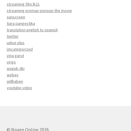
streaming film lk21
streaming preman pensiun the movie
sunscreen
tiara pangestika
translation english to spanish
twitter
udise plus
Uncategorized
vina garut
virgo
wagub dki
webex
willhaben
youtube video
© Npage Online 2026