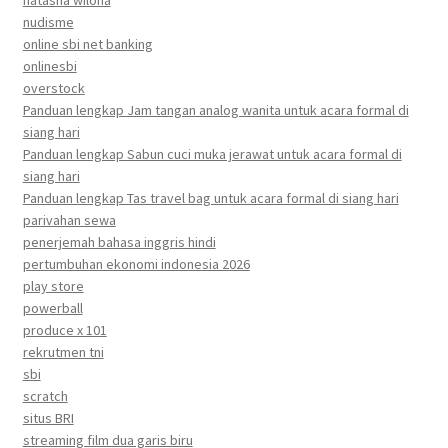
natasha wilona
nudisme
online sbi net banking
onlinesbi
overstock
Panduan lengkap Jam tangan analog wanita untuk acara formal di
siang hari
Panduan lengkap Sabun cuci muka jerawat untuk acara formal di
siang hari
Panduan lengkap Tas travel bag untuk acara formal di siang hari
parivahan sewa
penerjemah bahasa inggris hindi
pertumbuhan ekonomi indonesia 2026
play store
powerball
produce x 101
rekrutmen tni
sbi
scratch
situs BRI
streaming film dua garis biru