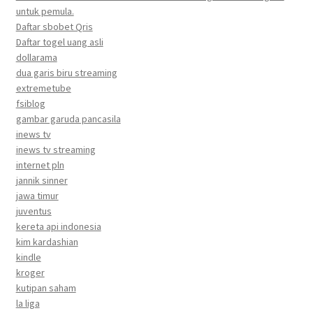
untuk pemula.
Daftar sbobet Qris
Daftar togel uang asli
dollarama
dua garis biru streaming
extremetube
fsiblog
gambar garuda pancasila
inews tv
inews tv streaming
internet pln
jannik sinner
jawa timur
juventus
kereta api indonesia
kim kardashian
kindle
kroger
kutipan saham
la liga