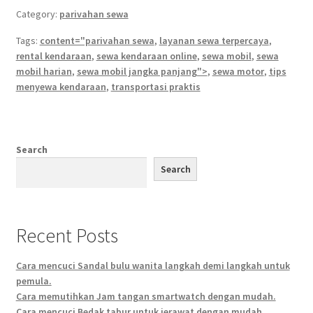
Category:
parivahan sewa
Tags:
content="parivahan sewa
,
layanan sewa terpercaya
,
rental kendaraan
,
sewa kendaraan online
,
sewa mobil
,
sewa
mobil harian
,
sewa mobil jangka panjang">
,
sewa motor
,
tips
menyewa kendaraan
,
transportasi praktis
Search
Search
Recent Posts
Cara mencuci Sandal bulu wanita langkah demi langkah untuk
pemula.
Cara memutihkan Jam tangan smartwatch dengan mudah.
Cara mencuci Bedak tabur untuk jerawat dengan mudah.