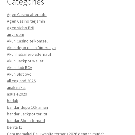
Categories
Agen Casino alternatif
Agen Casino terjamin
Agen sicbo BNI
airy room
Akun Casino telkomsel
Akun depo pulsa Dipercaya
Akun habanero alternatif
Akun Jackpot Wallet
Akun Judi BCA
Akun Slot ovo
all england 2026
anak nakal
asus e202s
badak
bandar depo 10k aman
bandar Jackpot terjitu
bandar Slot alternatif
berita f1
Cara memakai Baju wanita terbaru 2026 dengan mudah.