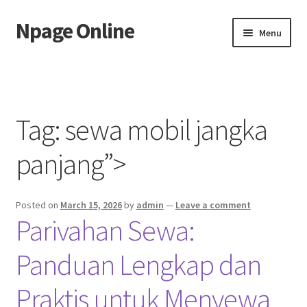
Npage Online
Skip
Skip
Menu
to
to
navigation
content
Home
Tag:
sewa mobil jangka
panjang”>
Posted on
March 15, 2026
by
admin
—
Leave a comment
Parivahan Sewa:
Panduan Lengkap dan
Praktis untuk Menyewa