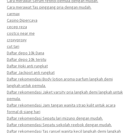
Cara merawat Serum retinol pemula dengan mudah.
Cara merawat Tas pinggang pria dengan mudah.
carmax
Casino Dipercaya
cecep reza
costco near me
croxyproxy
cut tari
Daftar depo 10k Dana
Daftar depo 10k terjitu
Daftar Hoki anti rungkat
Daftar Jackpot anti rungkat
Daftar rekomendasi Body lotion aroma parfum langkah demi
langkah untuk pemula.
Daftar rekomendasi Jaket varsity pria langkah demi langkah untuk
pemula.
Daftar rekomendasi Jam tangan wanita strap kulit untuk acara
formal di siang hari
Daftar rekomendasi Sepatu lari mizuno dengan mudah.
Daftar rekomendasi Sepatu sekolah reebok dengan mudah.
Daftar rekomendasi Tas ransel wanita kecil langkah demi langkah