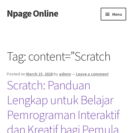
Npage Online
Skip
Skip
Menu
to
to
navigation
content
Home
Tag:
content=”Scratch
Posted on
March 15, 2026
by
admin
—
Leave a comment
Scratch: Panduan
Lengkap untuk Belajar
Pemrograman Interaktif
dan Kreatif bagi Pemula