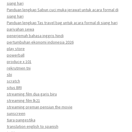
siang hari
Panduan lengkap Sabun cuci muka jerawat untuk acara formal di
siang hari
Panduan lengkap Tas travel bag untuk acara formal di siang hari
parivahan sewa
penerjemah bahasa inggris hindi
pertumbuhan ekonomi indonesia 2026
play store
powerball
produce x 101
rekrutmen tni
sbi
scratch
situs BRI
streaming film dua garis biru
streaming film lk21
streaming preman pensiun the movie
sunscreen
tiara pangestika
translation english to spanish