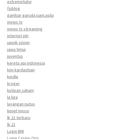
extremetube
fsiblog
gambar garuda pancasila
inews tv
inews tv streaming
internet pln
jannik sinner
jawa timur
juventus
kereta api indonesia
kim kardashian
kindle
kroger
kutipan saham
la liga
layangan putus
lionel messi
lk 21 terbaru
lk.21
Login BNI
Login Casino Qris