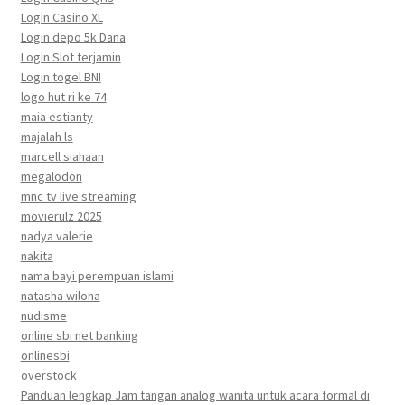
Login Casino XL
Login depo 5k Dana
Login Slot terjamin
Login togel BNI
logo hut ri ke 74
maia estianty
majalah ls
marcell siahaan
megalodon
mnc tv live streaming
movierulz 2025
nadya valerie
nakita
nama bayi perempuan islami
natasha wilona
nudisme
online sbi net banking
onlinesbi
overstock
Panduan lengkap Jam tangan analog wanita untuk acara formal di