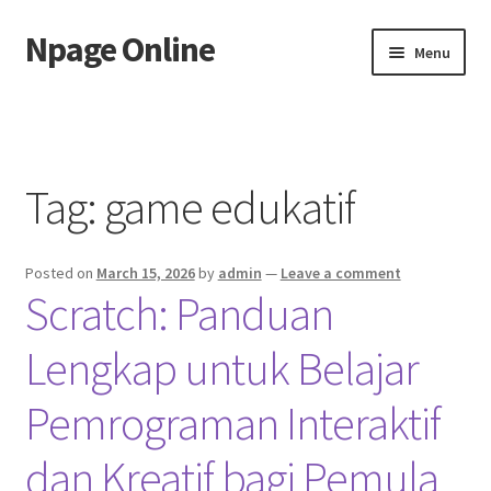
Npage Online
Skip
Skip
Menu
to
to
navigation
content
Home
Tag:
game edukatif
Posted on
March 15, 2026
by
admin
—
Leave a comment
Scratch: Panduan
Lengkap untuk Belajar
Pemrograman Interaktif
dan Kreatif bagi Pemula