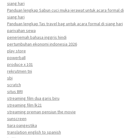
siang hari
Panduan lengkap Sabun cuci muka jerawat untuk acara formal di
siang hari
Panduan lengkap Tas travel bag untuk acara formal di siang hari
parivahan sewa
penerjemah bahasa inggris hindi
pertumbuhan ekonomi indonesia 2026
play store
powerball
produce x 101
rekrutmen tni
sbi
scratch
situs BRI
streaming film dua garis biru
streaming film lk21
streaming preman pensiun the movie
sunscreen
tiara pangestika
translation english to spanish