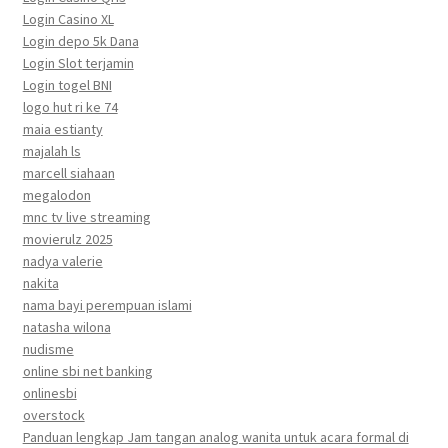
Login Casino XL
Login depo 5k Dana
Login Slot terjamin
Login togel BNI
logo hut ri ke 74
maia estianty
majalah ls
marcell siahaan
megalodon
mnc tv live streaming
movierulz 2025
nadya valerie
nakita
nama bayi perempuan islami
natasha wilona
nudisme
online sbi net banking
onlinesbi
overstock
Panduan lengkap Jam tangan analog wanita untuk acara formal di