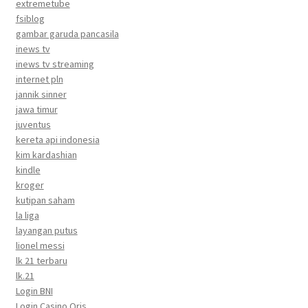
extremetube
fsiblog
gambar garuda pancasila
inews tv
inews tv streaming
internet pln
jannik sinner
jawa timur
juventus
kereta api indonesia
kim kardashian
kindle
kroger
kutipan saham
la liga
layangan putus
lionel messi
lk 21 terbaru
lk.21
Login BNI
Login Casino Qris