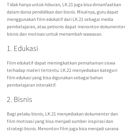
Tidak hanya untuk hiburan, LK.21 juga bisa dimanfaatkan
dalam dunia pendidikan dan bisnis. Misalnya, guru dapat
menggunakan film edukatif dari LK.21 sebagai media
pembelajaran, atau pebisnis dapat menonton dokumenter
bisnis dan motivasi untuk menambah wawasan.
1. Edukasi
Film edukatif dapat meningkatkan pemahaman siswa
terhadap materi tertentu. LK.21 menyediakan kategori
film edukasi yang bisa digunakan sebagai bahan
pembelajaran interaktif.
2. Bisnis
Bagi pelaku bisnis, LK.21 menyediakan dokumenter dan
film motivasi yang bisa menjadi sumber inspirasi dan
strategi bisnis. Menonton film juga bisa menjadi sarana