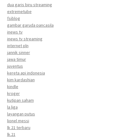
dua garis biru streaming
extremetube
fsiblog
gambar garuda pancasila
inews tv
inews tv streaming
internet pln
jannik sinner
jawa timur
juventus
kereta api indonesia
kim kardashian
kindle
kroger
kutipan saham
la liga
layangan putus
lionel messi
lk 21 terbaru
lk.21