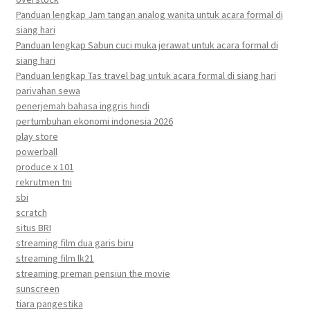
Panduan lengkap Jam tangan analog wanita untuk acara formal di
siang hari
Panduan lengkap Sabun cuci muka jerawat untuk acara formal di
siang hari
Panduan lengkap Tas travel bag untuk acara formal di siang hari
parivahan sewa
penerjemah bahasa inggris hindi
pertumbuhan ekonomi indonesia 2026
play store
powerball
produce x 101
rekrutmen tni
sbi
scratch
situs BRI
streaming film dua garis biru
streaming film lk21
streaming preman pensiun the movie
sunscreen
tiara pangestika