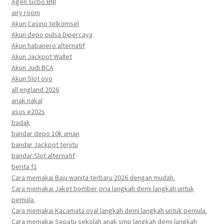
Agen sicbo BNI
airy room
Akun Casino telkomsel
Akun depo pulsa Dipercaya
Akun habanero alternatif
Akun Jackpot Wallet
Akun Judi BCA
Akun Slot ovo
all england 2026
anak nakal
asus e202s
badak
bandar depo 10k aman
bandar Jackpot terjitu
bandar Slot alternatif
berita f1
Cara memakai Baju wanita terbaru 2026 dengan mudah.
Cara memakai Jaket bomber pria langkah demi langkah untuk
pemula.
Cara memakai Kacamata oval langkah demi langkah untuk pemula.
Cara memakai Sepatu sekolah anak smp langkah demi langkah