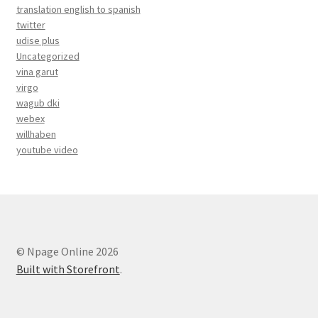
translation english to spanish
twitter
udise plus
Uncategorized
vina garut
virgo
wagub dki
webex
willhaben
youtube video
© Npage Online 2026
Built with Storefront
.