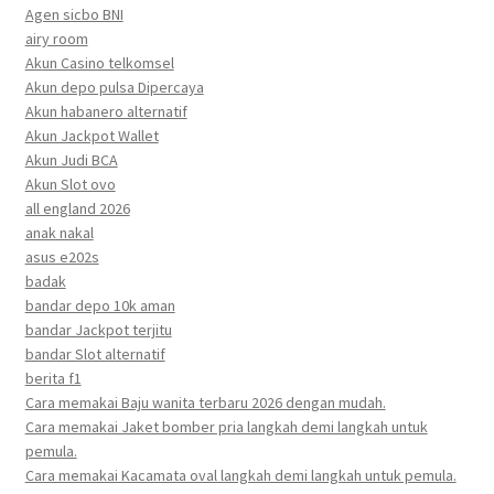
Agen sicbo BNI
airy room
Akun Casino telkomsel
Akun depo pulsa Dipercaya
Akun habanero alternatif
Akun Jackpot Wallet
Akun Judi BCA
Akun Slot ovo
all england 2026
anak nakal
asus e202s
badak
bandar depo 10k aman
bandar Jackpot terjitu
bandar Slot alternatif
berita f1
Cara memakai Baju wanita terbaru 2026 dengan mudah.
Cara memakai Jaket bomber pria langkah demi langkah untuk
pemula.
Cara memakai Kacamata oval langkah demi langkah untuk pemula.