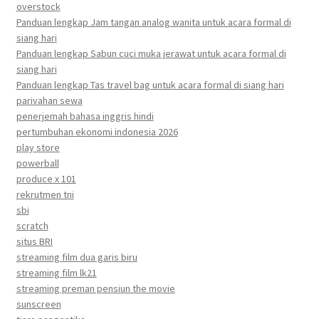
overstock
Panduan lengkap Jam tangan analog wanita untuk acara formal di
siang hari
Panduan lengkap Sabun cuci muka jerawat untuk acara formal di
siang hari
Panduan lengkap Tas travel bag untuk acara formal di siang hari
parivahan sewa
penerjemah bahasa inggris hindi
pertumbuhan ekonomi indonesia 2026
play store
powerball
produce x 101
rekrutmen tni
sbi
scratch
situs BRI
streaming film dua garis biru
streaming film lk21
streaming preman pensiun the movie
sunscreen