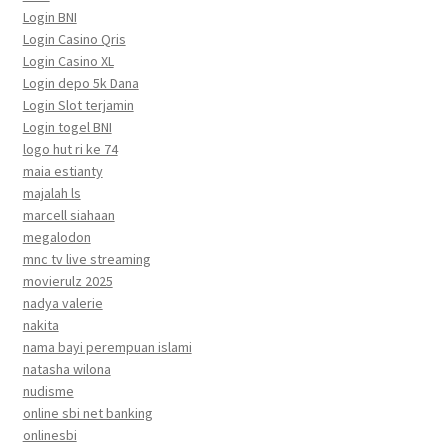
Login BNI
Login Casino Qris
Login Casino XL
Login depo 5k Dana
Login Slot terjamin
Login togel BNI
logo hut ri ke 74
maia estianty
majalah ls
marcell siahaan
megalodon
mnc tv live streaming
movierulz 2025
nadya valerie
nakita
nama bayi perempuan islami
natasha wilona
nudisme
online sbi net banking
onlinesbi