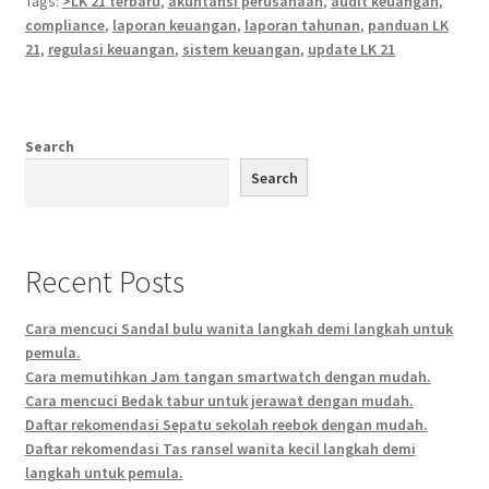
Tags:
>LK 21 terbaru
,
akuntansi perusahaan
,
audit keuangan
,
compliance
,
laporan keuangan
,
laporan tahunan
,
panduan LK
21
,
regulasi keuangan
,
sistem keuangan
,
update LK 21
Search
Search
Recent Posts
Cara mencuci Sandal bulu wanita langkah demi langkah untuk
pemula.
Cara memutihkan Jam tangan smartwatch dengan mudah.
Cara mencuci Bedak tabur untuk jerawat dengan mudah.
Daftar rekomendasi Sepatu sekolah reebok dengan mudah.
Daftar rekomendasi Tas ransel wanita kecil langkah demi
langkah untuk pemula.