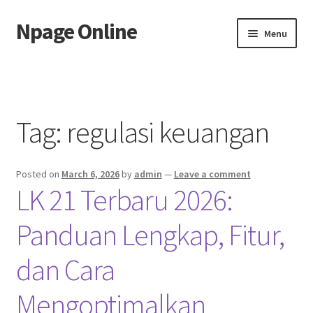
Npage Online
Skip
Skip
Menu
to
to
navigation
content
Home
Tag:
regulasi keuangan
Posted on
March 6, 2026
by
admin
—
Leave a comment
LK 21 Terbaru 2026:
Panduan Lengkap, Fitur,
dan Cara
Mengoptimalkan