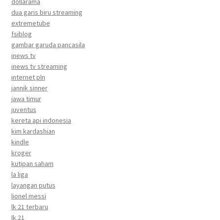
dollarama
dua garis biru streaming
extremetube
fsiblog
gambar garuda pancasila
inews tv
inews tv streaming
internet pln
jannik sinner
jawa timur
juventus
kereta api indonesia
kim kardashian
kindle
kroger
kutipan saham
la liga
layangan putus
lionel messi
lk 21 terbaru
lk.21