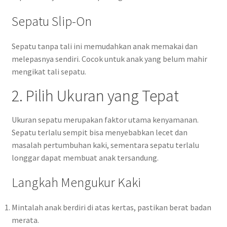
Sepatu Slip-On
Sepatu tanpa tali ini memudahkan anak memakai dan
melepasnya sendiri. Cocok untuk anak yang belum mahir
mengikat tali sepatu.
2. Pilih Ukuran yang Tepat
Ukuran sepatu merupakan faktor utama kenyamanan.
Sepatu terlalu sempit bisa menyebabkan lecet dan
masalah pertumbuhan kaki, sementara sepatu terlalu
longgar dapat membuat anak tersandung.
Langkah Mengukur Kaki
Mintalah anak berdiri di atas kertas, pastikan berat badan
merata.