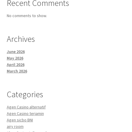
Recent Comments
No comments to show.
Archives
June 2026
May 2026
April 2026
March 2026
Categories
Agen Casino alternatif
Agen Casino terjamin
Agen sicbo BNI
airy room