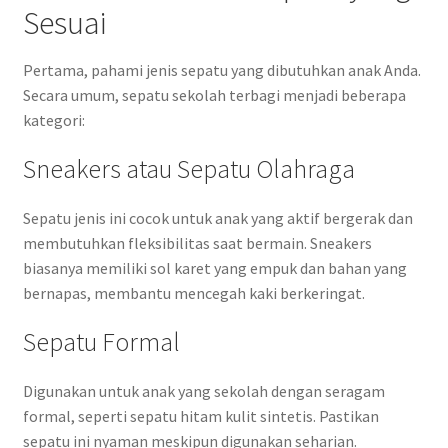
Sesuai
Pertama, pahami jenis sepatu yang dibutuhkan anak Anda.
Secara umum, sepatu sekolah terbagi menjadi beberapa
kategori:
Sneakers atau Sepatu Olahraga
Sepatu jenis ini cocok untuk anak yang aktif bergerak dan
membutuhkan fleksibilitas saat bermain. Sneakers
biasanya memiliki sol karet yang empuk dan bahan yang
bernapas, membantu mencegah kaki berkeringat.
Sepatu Formal
Digunakan untuk anak yang sekolah dengan seragam
formal, seperti sepatu hitam kulit sintetis. Pastikan
sepatu ini nyaman meskipun digunakan seharian.