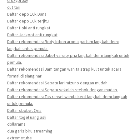
croxyproxy
cut tari
Daftar depo 10k Dana
Daftar depo 10k terjitu
Daftar Hoki anti rungkat
Daftar Jackpot anti rungkat
Daftar rekomendasi Body lotion aroma parfum langkah demi
langkah untuk pemula.
Daftar rekomendasi Jaket varsity pria langkah demi langkah untuk
pemula.
Daftar rekomendasi Jam tangan wanita strap kulit untuk acara
formal di siang hari
Daftar rekomendasi Sepatu lari mizuno dengan mudah.
Daftar rekomendasi Sepatu sekolah reebok dengan mudah.
Daftar rekomendasi Tas ransel wanita kecil langkah demi langkah
untuk pemula.
Daftar sbobet Qris
Daftar togel uang asli
dollarama
dua garis biru streaming
extremetube