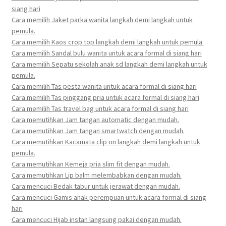
siang hari
Cara memilih Jaket parka wanita langkah demi langkah untuk
pemula.
Cara memilih Kaos crop top langkah demi langkah untuk pemula.
Cara memilih Sandal bulu wanita untuk acara formal di siang hari
Cara memilih Sepatu sekolah anak sd langkah demi langkah untuk
pemula.
Cara memilih Tas pesta wanita untuk acara formal di siang hari
Cara memilih Tas pinggang pria untuk acara formal di siang hari
Cara memilih Tas travel bag untuk acara formal di siang hari
Cara memutihkan Jam tangan automatic dengan mudah.
Cara memutihkan Jam tangan smartwatch dengan mudah.
Cara memutihkan Kacamata clip on langkah demi langkah untuk
pemula.
Cara memutihkan Kemeja pria slim fit dengan mudah.
Cara memutihkan Lip balm melembabkan dengan mudah.
Cara mencuci Bedak tabur untuk jerawat dengan mudah.
Cara mencuci Gamis anak perempuan untuk acara formal di siang
hari
Cara mencuci Hijab instan langsung pakai dengan mudah.