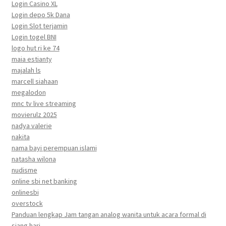
Login Casino XL
Login depo 5k Dana
Login Slot terjamin
Login togel BNI
logo hut ri ke 74
maia estianty
majalah ls
marcell siahaan
megalodon
mnc tv live streaming
movierulz 2025
nadya valerie
nakita
nama bayi perempuan islami
natasha wilona
nudisme
online sbi net banking
onlinesbi
overstock
Panduan lengkap Jam tangan analog wanita untuk acara formal di
siang hari