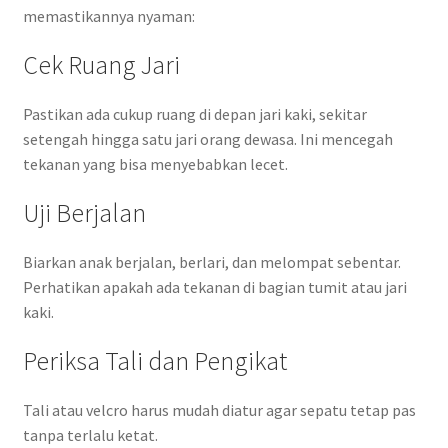
memastikannya nyaman:
Cek Ruang Jari
Pastikan ada cukup ruang di depan jari kaki, sekitar
setengah hingga satu jari orang dewasa. Ini mencegah
tekanan yang bisa menyebabkan lecet.
Uji Berjalan
Biarkan anak berjalan, berlari, dan melompat sebentar.
Perhatikan apakah ada tekanan di bagian tumit atau jari
kaki.
Periksa Tali dan Pengikat
Tali atau velcro harus mudah diatur agar sepatu tetap pas
tanpa terlalu ketat.