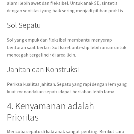
alami lebih awet dan fleksibel. Untuk anak SD, sintetis
dengan ventilasi yang baik sering menjadi pilihan praktis.
Sol Sepatu
Sol yang empuk dan fleksibel membantu menyerap
benturan saat berlari. Sol karet anti-slip lebih aman untuk
mencegah tergelincir di area licin.
Jahitan dan Konstruksi
Periksa kualitas jahitan. Sepatu yang rapi dengan lem yang
kuat menandakan sepatu dapat bertahan lebih lama.
4. Kenyamanan adalah
Prioritas
Mencoba sepatu di kaki anak sangat penting. Berikut cara