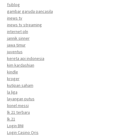
fsiblog
gambar garuda pancasila
inews tv
inews tv streaming
internet pln
jannik sinner
jawa timur
juventus
kereta api indonesia
kim kardashian
kindle
kroger
kutipan saham
la liga
layangan putus
lionel messi
lk 21 terbaru
lk.21
Login BNI
Login Casino Qris