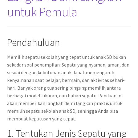
untuk Pemula
Pendahuluan
Memilih sepatu sekolah yang tepat untuk anak SD bukan
sekadar soal penampilan. Sepatu yang nyaman, aman, dan
sesuai dengan kebutuhan anak dapat memengaruhi
kenyamanan saat belajar, bermain, dan aktivitas sehari-
hari. Banyak orang tua sering bingung memilih antara
berbagai model, ukuran, dan bahan sepatu. Panduan ini
akan memberikan langkah demi langkah praktis untuk
memilih sepatu sekolah anak SD, sehingga Anda bisa
membuat keputusan yang tepat.
1. Tentukan Jenis Sepatu yang