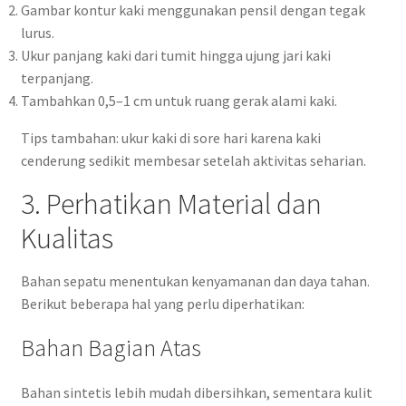
Gambar kontur kaki menggunakan pensil dengan tegak
lurus.
Ukur panjang kaki dari tumit hingga ujung jari kaki
terpanjang.
Tambahkan 0,5–1 cm untuk ruang gerak alami kaki.
Tips tambahan: ukur kaki di sore hari karena kaki
cenderung sedikit membesar setelah aktivitas seharian.
3. Perhatikan Material dan
Kualitas
Bahan sepatu menentukan kenyamanan dan daya tahan.
Berikut beberapa hal yang perlu diperhatikan:
Bahan Bagian Atas
Bahan sintetis lebih mudah dibersihkan, sementara kulit