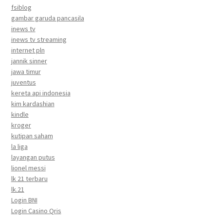
fsiblog
gambar garuda pancasila
inews tv
inews tv streaming
internet pln
jannik sinner
jawa timur
juventus
kereta api indonesia
kim kardashian
kindle
kroger
kutipan saham
la liga
layangan putus
lionel messi
lk 21 terbaru
lk.21
Login BNI
Login Casino Qris