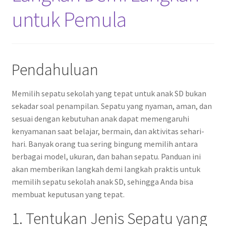
untuk Pemula
Pendahuluan
Memilih sepatu sekolah yang tepat untuk anak SD bukan
sekadar soal penampilan. Sepatu yang nyaman, aman, dan
sesuai dengan kebutuhan anak dapat memengaruhi
kenyamanan saat belajar, bermain, dan aktivitas sehari-
hari. Banyak orang tua sering bingung memilih antara
berbagai model, ukuran, dan bahan sepatu. Panduan ini
akan memberikan langkah demi langkah praktis untuk
memilih sepatu sekolah anak SD, sehingga Anda bisa
membuat keputusan yang tepat.
1. Tentukan Jenis Sepatu yang