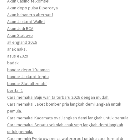
Akun Casino telkomsel
Akun depo pulsa Dipercaya
Akun habanero alternatif
Akun Jackpot Wallet
Akun Judi BCA
Akun Slot ovo
all england 2026
anak nakal
asus e202s
badak
bandar depo 10k aman
bandar Jackpot terjitu
bandar Slot alternatif
berita f1
Cara memakai Baju wanita terbaru 2026 dengan mudah.
Cara memakai Jaket bomber pria langkah demi langkah untuk
pemula.
Cara memakai Kacamata oval langkah demi langkah untuk pemula.
Cara memakai Sepatu sekolah anak smp langkah demi langkah
untuk pemula.
Cara memilih Eyebrow pencil waterproof untuk acara formal di