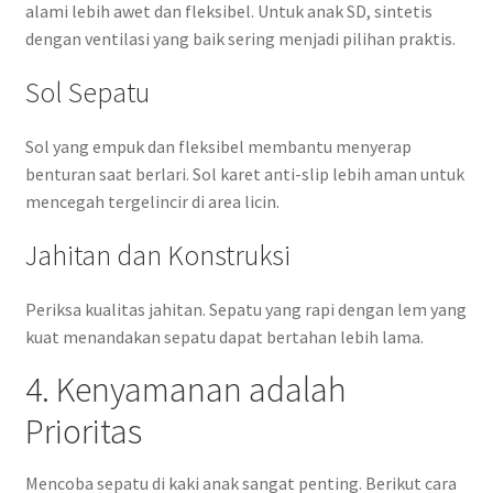
alami lebih awet dan fleksibel. Untuk anak SD, sintetis
dengan ventilasi yang baik sering menjadi pilihan praktis.
Sol Sepatu
Sol yang empuk dan fleksibel membantu menyerap
benturan saat berlari. Sol karet anti-slip lebih aman untuk
mencegah tergelincir di area licin.
Jahitan dan Konstruksi
Periksa kualitas jahitan. Sepatu yang rapi dengan lem yang
kuat menandakan sepatu dapat bertahan lebih lama.
4. Kenyamanan adalah
Prioritas
Mencoba sepatu di kaki anak sangat penting. Berikut cara