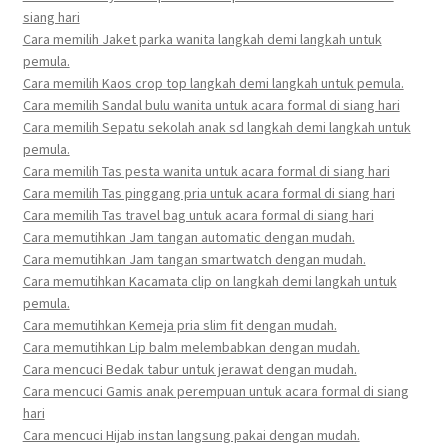
siang hari
Cara memilih Jaket parka wanita langkah demi langkah untuk
pemula.
Cara memilih Kaos crop top langkah demi langkah untuk pemula.
Cara memilih Sandal bulu wanita untuk acara formal di siang hari
Cara memilih Sepatu sekolah anak sd langkah demi langkah untuk
pemula.
Cara memilih Tas pesta wanita untuk acara formal di siang hari
Cara memilih Tas pinggang pria untuk acara formal di siang hari
Cara memilih Tas travel bag untuk acara formal di siang hari
Cara memutihkan Jam tangan automatic dengan mudah.
Cara memutihkan Jam tangan smartwatch dengan mudah.
Cara memutihkan Kacamata clip on langkah demi langkah untuk
pemula.
Cara memutihkan Kemeja pria slim fit dengan mudah.
Cara memutihkan Lip balm melembabkan dengan mudah.
Cara mencuci Bedak tabur untuk jerawat dengan mudah.
Cara mencuci Gamis anak perempuan untuk acara formal di siang
hari
Cara mencuci Hijab instan langsung pakai dengan mudah.