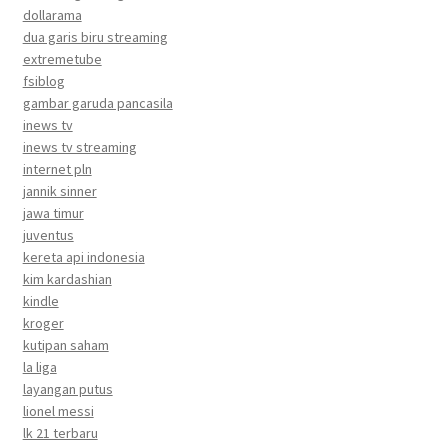
dollarama
dua garis biru streaming
extremetube
fsiblog
gambar garuda pancasila
inews tv
inews tv streaming
internet pln
jannik sinner
jawa timur
juventus
kereta api indonesia
kim kardashian
kindle
kroger
kutipan saham
la liga
layangan putus
lionel messi
lk 21 terbaru