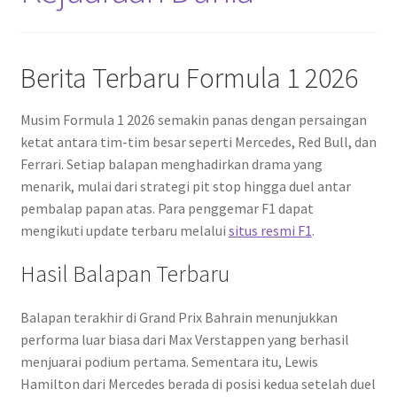
Berita Terbaru Formula 1 2026
Musim Formula 1 2026 semakin panas dengan persaingan
ketat antara tim-tim besar seperti Mercedes, Red Bull, dan
Ferrari. Setiap balapan menghadirkan drama yang
menarik, mulai dari strategi pit stop hingga duel antar
pembalap papan atas. Para penggemar F1 dapat
mengikuti update terbaru melalui
situs resmi F1
.
Hasil Balapan Terbaru
Balapan terakhir di Grand Prix Bahrain menunjukkan
performa luar biasa dari Max Verstappen yang berhasil
menjuarai podium pertama. Sementara itu, Lewis
Hamilton dari Mercedes berada di posisi kedua setelah duel