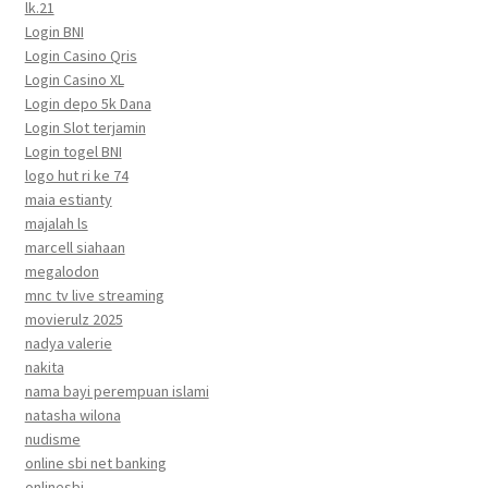
lk.21
Login BNI
Login Casino Qris
Login Casino XL
Login depo 5k Dana
Login Slot terjamin
Login togel BNI
logo hut ri ke 74
maia estianty
majalah ls
marcell siahaan
megalodon
mnc tv live streaming
movierulz 2025
nadya valerie
nakita
nama bayi perempuan islami
natasha wilona
nudisme
online sbi net banking
onlinesbi