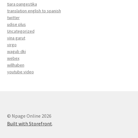
tiara pangestika
translation english to spanish
twitter
udise plus
Uncategorized
vina garut
virgo
wagub dki
webex
willhaben
youtube video
© Npage Online 2026
Built with Storefront
.