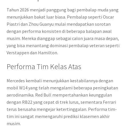
Tahun 2026 menjadi panggung bagi pembalap muda yang
menunjukkan bakat luar biasa. Pembalap seperti Oscar
Piastri dan Zhou Guanyu mulai mendapatkan sorotan
dengan performa konsisten di beberapa balapan awal
musim. Mereka dianggap sebagai calon juara masa depan,
yang bisa menantang dominasi pembalap veteran seperti
Verstappen dan Hamilton.
Performa Tim Kelas Atas
Mercedes kembali menunjukkan kestabilannya dengan
mobil W14 yang telah mengalami beberapa peningkatan
aerodinamika. Red Bull mempertahankan keunggulan
dengan RB22 yang cepat di trek lurus, sementara Ferrari
terus berusaha mengejar ketertinggalan. Performa tim-
tim ini sangat memengaruhi prediksi klasemen akhir
musim.