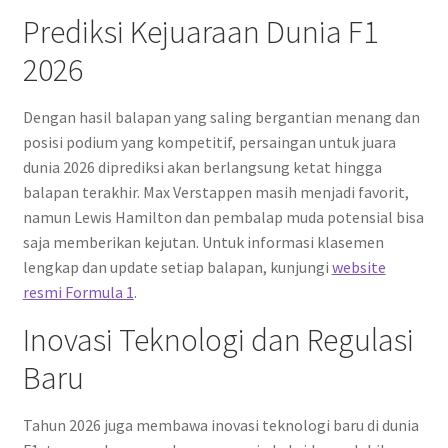
Prediksi Kejuaraan Dunia F1
2026
Dengan hasil balapan yang saling bergantian menang dan
posisi podium yang kompetitif, persaingan untuk juara
dunia 2026 diprediksi akan berlangsung ketat hingga
balapan terakhir. Max Verstappen masih menjadi favorit,
namun Lewis Hamilton dan pembalap muda potensial bisa
saja memberikan kejutan. Untuk informasi klasemen
lengkap dan update setiap balapan, kunjungi
website
resmi Formula 1
.
Inovasi Teknologi dan Regulasi
Baru
Tahun 2026 juga membawa inovasi teknologi baru di dunia