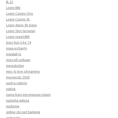
lk.21
Login BNI
Login Casino Qris
Login Casino XL
Login depo 5k Dana
Login Slot terjamin
Login togel BNI
logo hut ri ke 74
maia estianty
majalah ls
marcell siahaan
megalodon
mnc tv live streaming
movierulz 2025
nadya valerie
nakita
nama bayi perempuan islami
natasha wilona
nudisme
online sbi net banking
onlinesbi