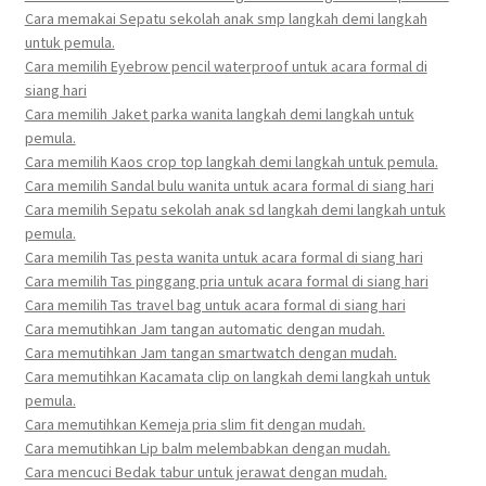
Cara memakai Sepatu sekolah anak smp langkah demi langkah
untuk pemula.
Cara memilih Eyebrow pencil waterproof untuk acara formal di
siang hari
Cara memilih Jaket parka wanita langkah demi langkah untuk
pemula.
Cara memilih Kaos crop top langkah demi langkah untuk pemula.
Cara memilih Sandal bulu wanita untuk acara formal di siang hari
Cara memilih Sepatu sekolah anak sd langkah demi langkah untuk
pemula.
Cara memilih Tas pesta wanita untuk acara formal di siang hari
Cara memilih Tas pinggang pria untuk acara formal di siang hari
Cara memilih Tas travel bag untuk acara formal di siang hari
Cara memutihkan Jam tangan automatic dengan mudah.
Cara memutihkan Jam tangan smartwatch dengan mudah.
Cara memutihkan Kacamata clip on langkah demi langkah untuk
pemula.
Cara memutihkan Kemeja pria slim fit dengan mudah.
Cara memutihkan Lip balm melembabkan dengan mudah.
Cara mencuci Bedak tabur untuk jerawat dengan mudah.