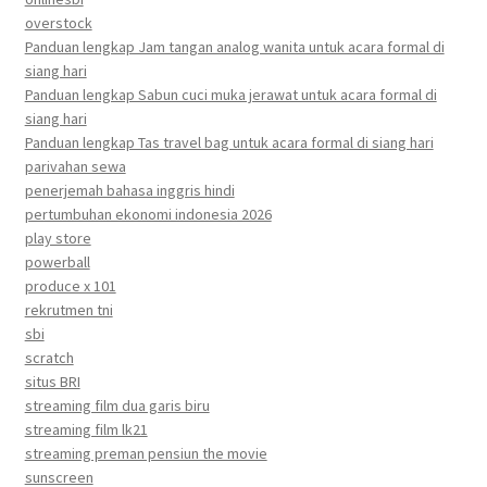
overstock
Panduan lengkap Jam tangan analog wanita untuk acara formal di
siang hari
Panduan lengkap Sabun cuci muka jerawat untuk acara formal di
siang hari
Panduan lengkap Tas travel bag untuk acara formal di siang hari
parivahan sewa
penerjemah bahasa inggris hindi
pertumbuhan ekonomi indonesia 2026
play store
powerball
produce x 101
rekrutmen tni
sbi
scratch
situs BRI
streaming film dua garis biru
streaming film lk21
streaming preman pensiun the movie
sunscreen