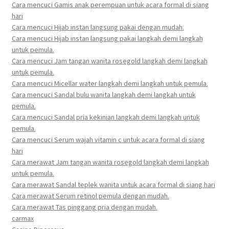
Cara mencuci Gamis anak perempuan untuk acara formal di siang
hari
Cara mencuci Hijab instan langsung pakai dengan mudah.
Cara mencuci Hijab instan langsung pakai langkah demi langkah
untuk pemula.
Cara mencuci Jam tangan wanita rosegold langkah demi langkah
untuk pemula.
Cara mencuci Micellar water langkah demi langkah untuk pemula.
Cara mencuci Sandal bulu wanita langkah demi langkah untuk
pemula.
Cara mencuci Sandal pria kekinian langkah demi langkah untuk
pemula.
Cara mencuci Serum wajah vitamin c untuk acara formal di siang
hari
Cara merawat Jam tangan wanita rosegold langkah demi langkah
untuk pemula.
Cara merawat Sandal teplek wanita untuk acara formal di siang hari
Cara merawat Serum retinol pemula dengan mudah.
Cara merawat Tas pinggang pria dengan mudah.
carmax