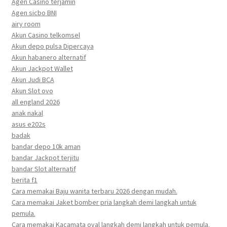
Agen Casino terjamin
Agen sicbo BNI
airy room
Akun Casino telkomsel
Akun depo pulsa Dipercaya
Akun habanero alternatif
Akun Jackpot Wallet
Akun Judi BCA
Akun Slot ovo
all england 2026
anak nakal
asus e202s
badak
bandar depo 10k aman
bandar Jackpot terjitu
bandar Slot alternatif
berita f1
Cara memakai Baju wanita terbaru 2026 dengan mudah.
Cara memakai Jaket bomber pria langkah demi langkah untuk
pemula.
Cara memakai Kacamata oval langkah demi langkah untuk pemula.