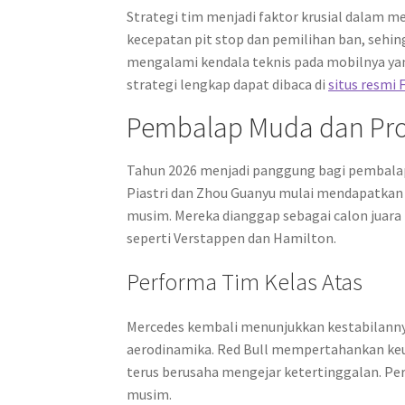
Strategi tim menjadi faktor krusial dalam 
kecepatan pit stop dan pemilihan ban, sehi
mengalami kendala teknis pada mobilnya yang
strategi lengkap dapat dibaca di
situs resmi 
Pembalap Muda dan Pr
Tahun 2026 menjadi panggung bagi pembalap
Piastri dan Zhou Guanyu mulai mendapatkan
musim. Mereka dianggap sebagai calon juar
seperti Verstappen dan Hamilton.
Performa Tim Kelas Atas
Mercedes kembali menunjukkan kestabilann
aerodinamika. Red Bull mempertahankan keun
terus berusaha mengejar ketertinggalan. Pe
musim.