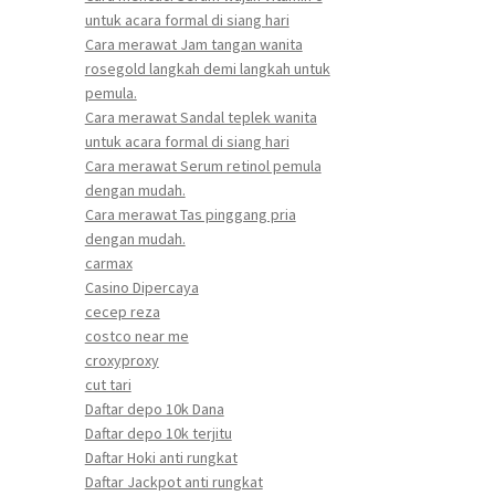
untuk acara formal di siang hari
Cara merawat Jam tangan wanita
rosegold langkah demi langkah untuk
pemula.
Cara merawat Sandal teplek wanita
untuk acara formal di siang hari
Cara merawat Serum retinol pemula
dengan mudah.
Cara merawat Tas pinggang pria
dengan mudah.
carmax
Casino Dipercaya
cecep reza
costco near me
croxyproxy
cut tari
Daftar depo 10k Dana
Daftar depo 10k terjitu
Daftar Hoki anti rungkat
Daftar Jackpot anti rungkat