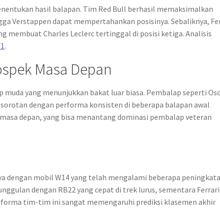
menentukan hasil balapan. Tim Red Bull berhasil memaksimalkan
ngga Verstappen dapat mempertahankan posisinya. Sebaliknya, Fer
 membuat Charles Leclerc tertinggal di posisi ketiga. Analisis
F1
.
ospek Masa Depan
 muda yang menunjukkan bakat luar biasa. Pembalap seperti Os
 sorotan dengan performa konsisten di beberapa balapan awal
a masa depan, yang bisa menantang dominasi pembalap veteran
ya dengan mobil W14 yang telah mengalami beberapa peningkat
ggulan dengan RB22 yang cepat di trek lurus, sementara Ferrari
rforma tim-tim ini sangat memengaruhi prediksi klasemen akhir