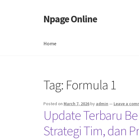
Npage Online
Skip
Skip
to
to
navigation
content
Home
Home
Tag:
Formula 1
Posted on
March 7, 2026
by
admin
—
Leave a com
Update Terbaru Beri
Strategi Tim, dan P