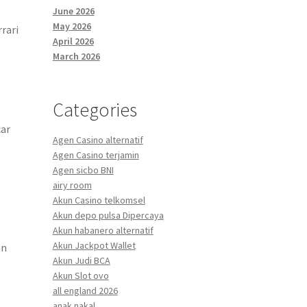
June 2026
May 2026
rari
April 2026
March 2026
Categories
car
Agen Casino alternatif
Agen Casino terjamin
Agen sicbo BNI
airy room
Akun Casino telkomsel
Akun depo pulsa Dipercaya
Akun habanero alternatif
Akun Jackpot Wallet
an
Akun Judi BCA
Akun Slot ovo
all england 2026
anak nakal