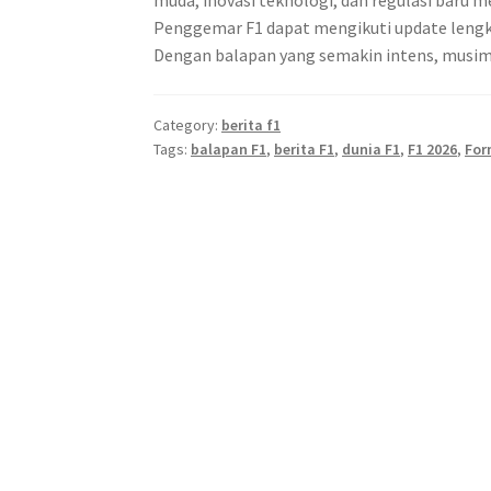
muda, inovasi teknologi, dan regulasi baru 
Penggemar F1 dapat mengikuti update lengkap
Dengan balapan yang semakin intens, musim 
Category:
berita f1
Tags:
balapan F1
,
berita F1
,
dunia F1
,
F1 2026
,
For