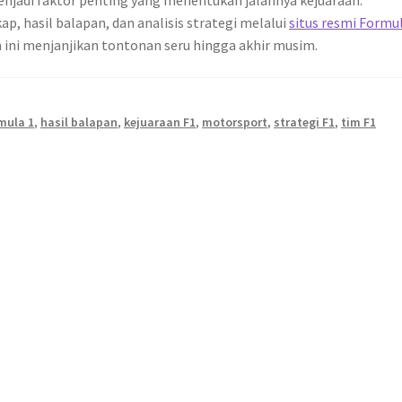
menjadi faktor penting yang menentukan jalannya kejuaraan.
, hasil balapan, dan analisis strategi melalui
situs resmi Formu
ini menjanjikan tontonan seru hingga akhir musim.
mula 1
,
hasil balapan
,
kejuaraan F1
,
motorsport
,
strategi F1
,
tim F1