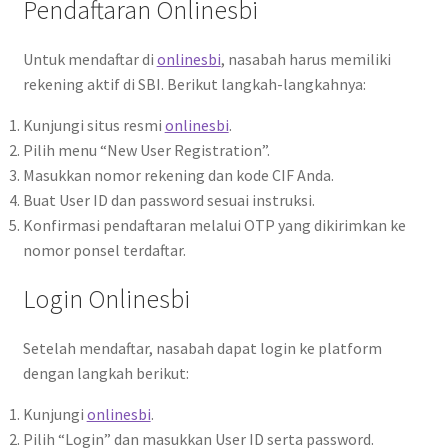
Pendaftaran Onlinesbi
Untuk mendaftar di
onlinesbi
, nasabah harus memiliki
rekening aktif di SBI. Berikut langkah-langkahnya:
Kunjungi situs resmi
onlinesbi
.
Pilih menu “New User Registration”.
Masukkan nomor rekening dan kode CIF Anda.
Buat User ID dan password sesuai instruksi.
Konfirmasi pendaftaran melalui OTP yang dikirimkan ke
nomor ponsel terdaftar.
Login Onlinesbi
Setelah mendaftar, nasabah dapat login ke platform
dengan langkah berikut:
Kunjungi
onlinesbi
.
Pilih “Login” dan masukkan User ID serta password.