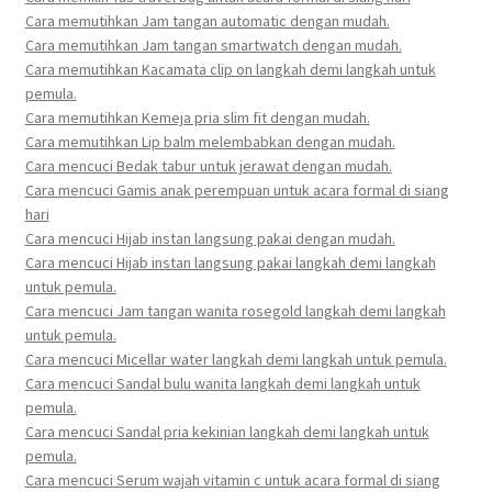
Cara memutihkan Jam tangan automatic dengan mudah.
Cara memutihkan Jam tangan smartwatch dengan mudah.
Cara memutihkan Kacamata clip on langkah demi langkah untuk
pemula.
Cara memutihkan Kemeja pria slim fit dengan mudah.
Cara memutihkan Lip balm melembabkan dengan mudah.
Cara mencuci Bedak tabur untuk jerawat dengan mudah.
Cara mencuci Gamis anak perempuan untuk acara formal di siang
hari
Cara mencuci Hijab instan langsung pakai dengan mudah.
Cara mencuci Hijab instan langsung pakai langkah demi langkah
untuk pemula.
Cara mencuci Jam tangan wanita rosegold langkah demi langkah
untuk pemula.
Cara mencuci Micellar water langkah demi langkah untuk pemula.
Cara mencuci Sandal bulu wanita langkah demi langkah untuk
pemula.
Cara mencuci Sandal pria kekinian langkah demi langkah untuk
pemula.
Cara mencuci Serum wajah vitamin c untuk acara formal di siang