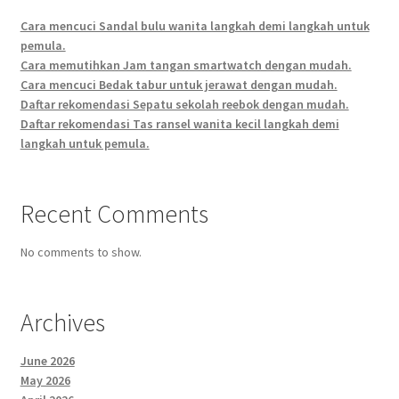
Cara mencuci Sandal bulu wanita langkah demi langkah untuk
pemula.
Cara memutihkan Jam tangan smartwatch dengan mudah.
Cara mencuci Bedak tabur untuk jerawat dengan mudah.
Daftar rekomendasi Sepatu sekolah reebok dengan mudah.
Daftar rekomendasi Tas ransel wanita kecil langkah demi
langkah untuk pemula.
Recent Comments
No comments to show.
Archives
June 2026
May 2026