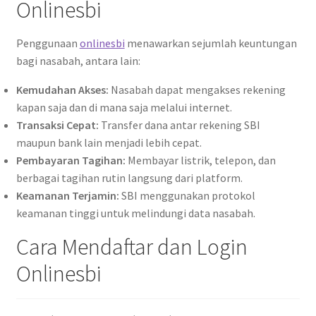
Onlinesbi
Penggunaan
onlinesbi
menawarkan sejumlah keuntungan
bagi nasabah, antara lain:
Kemudahan Akses:
Nasabah dapat mengakses rekening
kapan saja dan di mana saja melalui internet.
Transaksi Cepat:
Transfer dana antar rekening SBI
maupun bank lain menjadi lebih cepat.
Pembayaran Tagihan:
Membayar listrik, telepon, dan
berbagai tagihan rutin langsung dari platform.
Keamanan Terjamin:
SBI menggunakan protokol
keamanan tinggi untuk melindungi data nasabah.
Cara Mendaftar dan Login
Onlinesbi