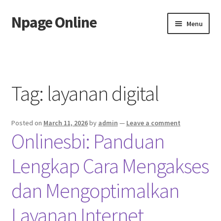
Npage Online
Skip
Skip
Menu
to
to
navigation
content
Home
Tag:
layanan digital
Posted on
March 11, 2026
by
admin
—
Leave a comment
Onlinesbi: Panduan
Lengkap Cara Mengakses
dan Mengoptimalkan
Layanan Internet