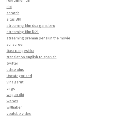
rekrutmen tni
sbi
scratch
situs BRI
streaming film dua garis biru
streaming film lk21
streaming preman pensiun the movie
sunscreen
tiara pangestika
translation english to spanish
twitter
udise plus
Uncategorized
vina garut
virgo
wagub dki
webex
willhaben
youtube video