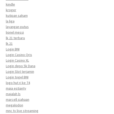
kindle
kroger
kutipan saham
la liga
layangan putus
lionel messi
lk 21 terbaru
lk.21
Login BNI
Login Casino Qris
Login Casino XL
Login depo 5k Dana
Login Slot terjamin
Login togel BNI
logo hut ri ke 74
maia estianty
majalah ls
marcell siahaan
megalodon
mnc tv live streaming