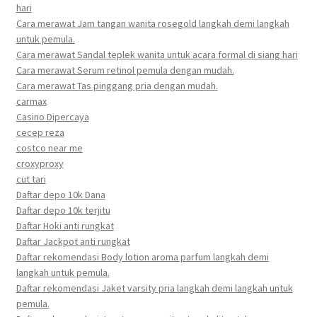
hari
Cara merawat Jam tangan wanita rosegold langkah demi langkah
untuk pemula.
Cara merawat Sandal teplek wanita untuk acara formal di siang hari
Cara merawat Serum retinol pemula dengan mudah.
Cara merawat Tas pinggang pria dengan mudah.
carmax
Casino Dipercaya
cecep reza
costco near me
croxyproxy
cut tari
Daftar depo 10k Dana
Daftar depo 10k terjitu
Daftar Hoki anti rungkat
Daftar Jackpot anti rungkat
Daftar rekomendasi Body lotion aroma parfum langkah demi
langkah untuk pemula.
Daftar rekomendasi Jaket varsity pria langkah demi langkah untuk
pemula.