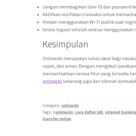
Jangan membagikan User ID dan password ke
Aktifkan notifikasi transaksi untuk memantau
Hindari menggunakan Wi-Fi publik saat login
Selalu logout setelah selesai menggunakan 
Kesimpulan
Onlinesbi merupakan solusi ideal bagi nasa
cepat, dan aman. Dengan mengikuti panduan 
memanfaatkan semua fitur yang tersedia tan
onlinesbi
sekarang juga dan nikmati kemuda
Category:
onlinesbi
Tags:
>onlinesbi
,
cara daftar SBI
,
internet bankin
transfer online