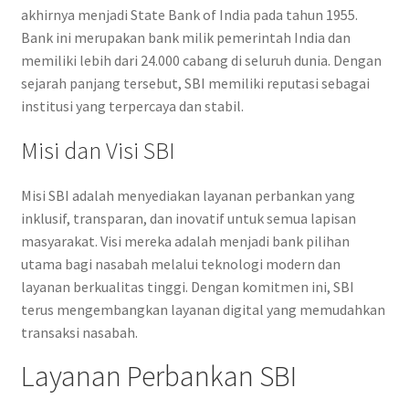
akhirnya menjadi State Bank of India pada tahun 1955.
Bank ini merupakan bank milik pemerintah India dan
memiliki lebih dari 24.000 cabang di seluruh dunia. Dengan
sejarah panjang tersebut, SBI memiliki reputasi sebagai
institusi yang terpercaya dan stabil.
Misi dan Visi SBI
Misi SBI adalah menyediakan layanan perbankan yang
inklusif, transparan, dan inovatif untuk semua lapisan
masyarakat. Visi mereka adalah menjadi bank pilihan
utama bagi nasabah melalui teknologi modern dan
layanan berkualitas tinggi. Dengan komitmen ini, SBI
terus mengembangkan layanan digital yang memudahkan
transaksi nasabah.
Layanan Perbankan SBI