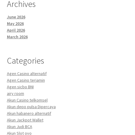
Archives
June 2026
May 2026
April 2026
March 2026
Categories
Agen Casino alternatif
Agen Casino terjamin
Agen sicbo BNI
airy room
Akun Casino telkomsel
Akun depo pulsa Dipercaya
Akun habanero alternatif
Akun Jackpot Wallet
Akun Judi BCA
Akun Slot ovo