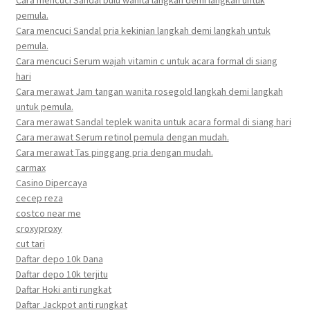
Cara mencuci Sandal bulu wanita langkah demi langkah untuk
pemula.
Cara mencuci Sandal pria kekinian langkah demi langkah untuk
pemula.
Cara mencuci Serum wajah vitamin c untuk acara formal di siang
hari
Cara merawat Jam tangan wanita rosegold langkah demi langkah
untuk pemula.
Cara merawat Sandal teplek wanita untuk acara formal di siang hari
Cara merawat Serum retinol pemula dengan mudah.
Cara merawat Tas pinggang pria dengan mudah.
carmax
Casino Dipercaya
cecep reza
costco near me
croxyproxy
cut tari
Daftar depo 10k Dana
Daftar depo 10k terjitu
Daftar Hoki anti rungkat
Daftar Jackpot anti rungkat