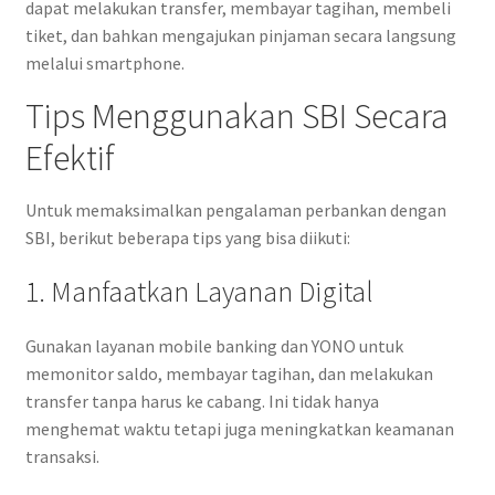
dapat melakukan transfer, membayar tagihan, membeli
tiket, dan bahkan mengajukan pinjaman secara langsung
melalui smartphone.
Tips Menggunakan SBI Secara
Efektif
Untuk memaksimalkan pengalaman perbankan dengan
SBI, berikut beberapa tips yang bisa diikuti:
1. Manfaatkan Layanan Digital
Gunakan layanan mobile banking dan YONO untuk
memonitor saldo, membayar tagihan, dan melakukan
transfer tanpa harus ke cabang. Ini tidak hanya
menghemat waktu tetapi juga meningkatkan keamanan
transaksi.