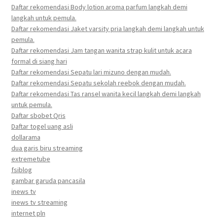
Daftar rekomendasi Body lotion aroma parfum langkah demi
langkah untuk pemula.
Daftar rekomendasi Jaket varsity pria langkah demi langkah untuk
pemula.
Daftar rekomendasi Jam tangan wanita strap kulit untuk acara
formal di siang hari
Daftar rekomendasi Sepatu lari mizuno dengan mudah.
Daftar rekomendasi Sepatu sekolah reebok dengan mudah.
Daftar rekomendasi Tas ransel wanita kecil langkah demi langkah
untuk pemula.
Daftar sbobet Qris
Daftar togel uang asli
dollarama
dua garis biru streaming
extremetube
fsiblog
gambar garuda pancasila
inews tv
inews tv streaming
internet pln