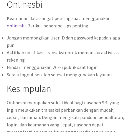
Onlinesbi
Keamanan data sangat penting saat menggunakan
onlinesbi
. Berikut beberapa tips penting:
Jangan membagikan User ID dan password kepada siapa
pun.
Aktifkan notifikasi transaksi untuk memantau aktivitas
rekening.
Hindari menggunakan Wi-Fi publik saat login.
Selalu logout setelah selesai menggunakan layanan.
Kesimpulan
Onlinesbi merupakan solusi ideal bagi nasabah SBI yang
ingin melakukan transaksi perbankan dengan mudah,
cepat, dan aman. Dengan mengikuti panduan pendaftaran,
login, dan keamanan yang tepat, nasabah dapat