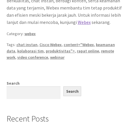
berkualitas, chat instan, berbagi konten, serta keamanan
data yang terjamin, Webex membantu tim tetap produktif
dan efisien meski bekerja jarak jauh. Untuk informasi lebih
lanjut dan mulai mencoba, kunjungi
Webex
sekarang.
Category:
webex
Tags:
chat instan
,
Cisco Webex
,
content="Webex
,
keamanan
data
,
kolaborasi tim
,
produktivitas">
,
rapat online
,
remote
work
,
video conference
,
webinar
Search
Search
Recent Posts