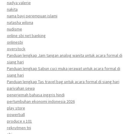
nadya valerie
nakita
nama bayi perempuan islami
natasha wilona
nudisme
online sbi net banking
onlinesbi
overstock
Panduan lengkap Jam tangan analog wanita untuk acara formal di
siang hari
Panduan lengkap Sabun cuci muka jerawat untuk acara formal di
siang hari
Panduan lengkap Tas travel bag untuk acara formal di siang hari
parivahan sewa
penerjemah bahasa inggris hindi
pertumbuhan ekonomi indonesia 2026
play store
powerball
produce x 101
rekrutmen tni