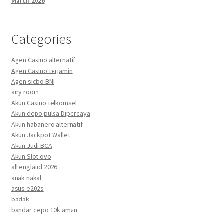
March 2026
Categories
Agen Casino alternatif
Agen Casino terjamin
Agen sicbo BNI
airy room
Akun Casino telkomsel
Akun depo pulsa Dipercaya
Akun habanero alternatif
Akun Jackpot Wallet
Akun Judi BCA
Akun Slot ovo
all england 2026
anak nakal
asus e202s
badak
bandar depo 10k aman