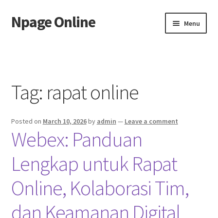
Npage Online
Skip
Skip
Menu
to
to
navigation
content
Home
Tag:
rapat online
Posted on
March 10, 2026
by
admin
—
Leave a comment
Webex: Panduan
Lengkap untuk Rapat
Online, Kolaborasi Tim,
dan Keamanan Digital