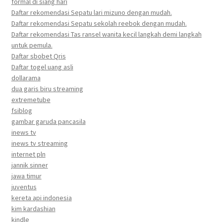
formal di siang hari
Daftar rekomendasi Sepatu lari mizuno dengan mudah.
Daftar rekomendasi Sepatu sekolah reebok dengan mudah.
Daftar rekomendasi Tas ransel wanita kecil langkah demi langkah
untuk pemula.
Daftar sbobet Qris
Daftar togel uang asli
dollarama
dua garis biru streaming
extremetube
fsiblog
gambar garuda pancasila
inews tv
inews tv streaming
internet pln
jannik sinner
jawa timur
juventus
kereta api indonesia
kim kardashian
kindle