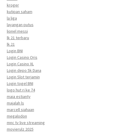
kroger
kutipan saham
la liga
layangan putus
lionel messi
lk 21 terbaru
lk.21
Login BNI
Login Casino Qris
Login Casino XL
Login depo 5k Dana
Login Slot terjamin
Login togel BNI
logo hut ri ke 74
maia estianty
majalah ls
marcell siahaan
megalodon
mnc tv live streaming
movierulz 2025