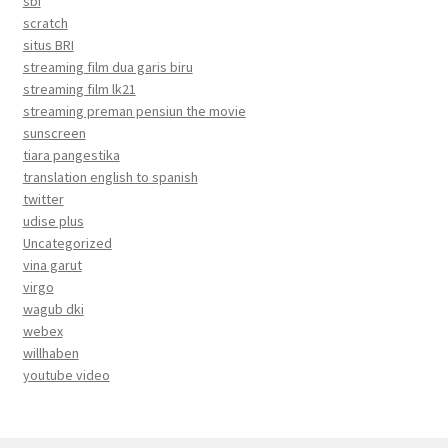
sbi
scratch
situs BRI
streaming film dua garis biru
streaming film lk21
streaming preman pensiun the movie
sunscreen
tiara pangestika
translation english to spanish
twitter
udise plus
Uncategorized
vina garut
virgo
wagub dki
webex
willhaben
youtube video