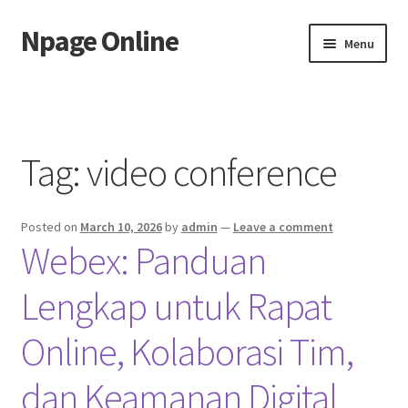
Npage Online
Skip
Skip
Menu
to
to
navigation
content
Home
Tag:
video conference
Posted on
March 10, 2026
by
admin
—
Leave a comment
Webex: Panduan
Lengkap untuk Rapat
Online, Kolaborasi Tim,
dan Keamanan Digital