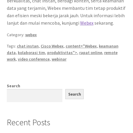
berkualitas, chat instan, berbagi konten, serta keamanan
data yang terjamin, Webex membantu tim tetap produktif
dan efisien meski bekerja jarak jauh. Untuk informasi lebih
lanjut dan mulai mencoba, kunjungi
Webex
sekarang.
Category:
webex
Tags:
chat instan
,
Cisco Webex
,
content="Webex
,
keamanan
data
,
kolaborasi tim
,
produktivitas">
,
rapat online
,
remote
work
,
video conference
,
webinar
Search
Search
Recent Posts