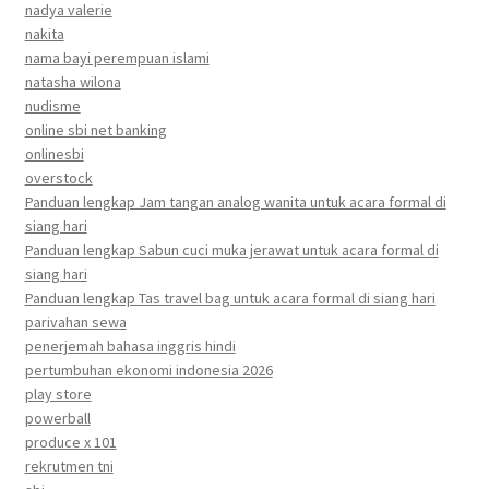
nadya valerie
nakita
nama bayi perempuan islami
natasha wilona
nudisme
online sbi net banking
onlinesbi
overstock
Panduan lengkap Jam tangan analog wanita untuk acara formal di
siang hari
Panduan lengkap Sabun cuci muka jerawat untuk acara formal di
siang hari
Panduan lengkap Tas travel bag untuk acara formal di siang hari
parivahan sewa
penerjemah bahasa inggris hindi
pertumbuhan ekonomi indonesia 2026
play store
powerball
produce x 101
rekrutmen tni