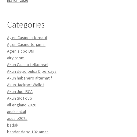
March 2026
Categories
Agen Casino alternatif
Agen Casino terjamin
Agen sicbo BNI
airy room
Akun Casino telkomsel
Akun depo pulsa Dipercaya
Akun habanero alternatif
Akun Jackpot Wallet
Akun Judi BCA
Akun Slot ovo
all england 2026
anak nakal
asus e202s
badak
bandar depo 10k aman