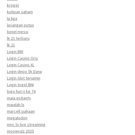
kroger
kutipan saham
la liga
layangan putus
lionel messi
lk 21 terbaru
lk.21
Login BNI
Login Casino Qris
Login Casino XL
Login depo 5k Dana
Login Slot terjamin
Login togel BNI
logo hut ri ke 74
maia estianty
majalah ls
marcell siahaan
megalodon
mnc tv live streaming
movierulz 2025