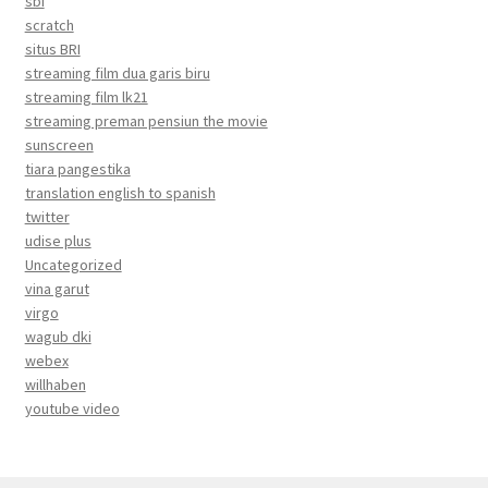
sbi
scratch
situs BRI
streaming film dua garis biru
streaming film lk21
streaming preman pensiun the movie
sunscreen
tiara pangestika
translation english to spanish
twitter
udise plus
Uncategorized
vina garut
virgo
wagub dki
webex
willhaben
youtube video