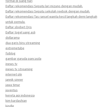
formal di siang hari
Daftar rekomendasi Sepatu lari mizuno dengan mudah.
Daftar rekomendasi Sepatu sekolah reebok dengan mudah.
Daftar rekomendasi Tas ransel wanita kecil langkah demi langkah
untuk pemula.
Daftar sbobet Qris
Daftar togel uang asli
dollarama
dua garis biru streaming
extremetube
fsiblog
gambar garuda pancasila
inews tv
inews tv streaming
internet pln
jannik sinner
jawa timur
juventus
kereta api indonesia
kim kardashian
kindle