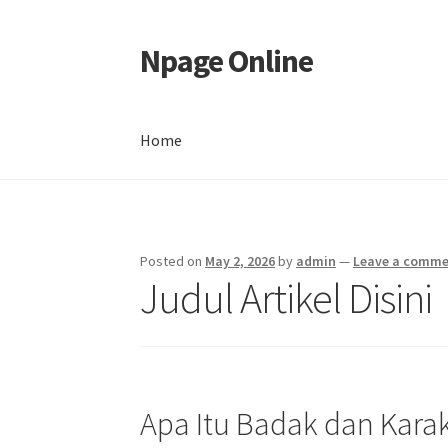
Npage Online
Skip
Skip
to
to
navigation
content
Home
Home
Posted on
May 2, 2026
by
admin
—
Leave a comm
Judul Artikel Disini
Apa Itu Badak dan Kara