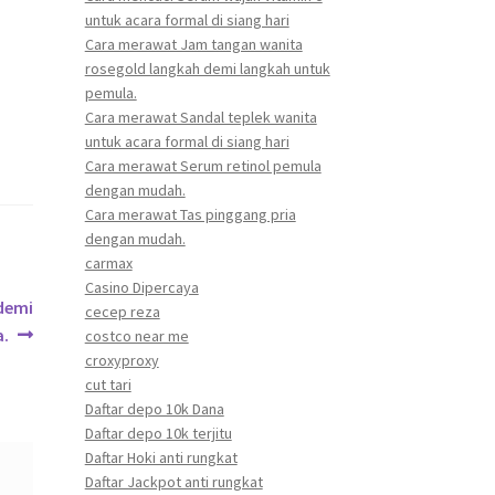
untuk acara formal di siang hari
Cara merawat Jam tangan wanita
rosegold langkah demi langkah untuk
pemula.
Cara merawat Sandal teplek wanita
untuk acara formal di siang hari
.
Cara merawat Serum retinol pemula
dengan mudah.
Cara merawat Tas pinggang pria
dengan mudah.
carmax
Casino Dipercaya
 demi
cecep reza
a.
costco near me
croxyproxy
cut tari
Daftar depo 10k Dana
Daftar depo 10k terjitu
Daftar Hoki anti rungkat
Daftar Jackpot anti rungkat