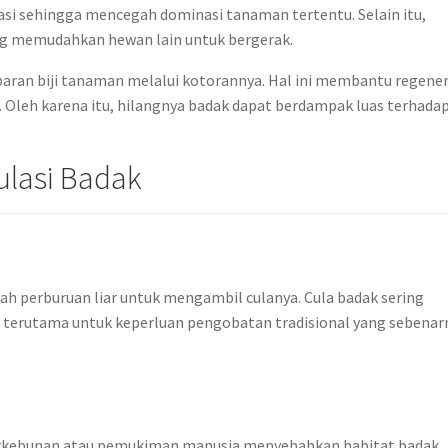
 sehingga mencegah dominasi tanaman tertentu. Selain itu,
ng memudahkan hewan lain untuk bergerak.
aran biji tanaman melalui kotorannya. Hal ini membantu regener
 Oleh karena itu, hilangnya badak dapat berdampak luas terhada
lasi Badak
ah perburuan liar untuk mengambil culanya. Cula badak sering
ap, terutama untuk keperluan pengobatan tradisional yang sebenar
 perkebunan atau pemukiman manusia menyebabkan habitat badak