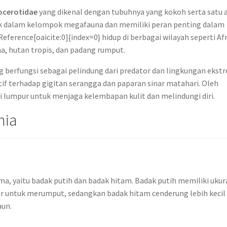
ocerotidae
yang dikenal dengan tubuhnya yang kokoh serta satu 
suk dalam kelompok megafauna dan memiliki peran penting dalam
erence[oaicite:0]{index=0} hidup di berbagai wilayah seperti Afr
a, hutan tropis, dan padang rumput.
g berfungsi sebagai pelindung dari predator dan lingkungan ekst
itif terhadap gigitan serangga dan paparan sinar matahari. Oleh
di lumpur untuk menjaga kelembapan kulit dan melindungi diri.
nia
ama, yaitu badak putih dan badak hitam. Badak putih memiliki uku
bar untuk merumput, sedangkan badak hitam cenderung lebih kecil
aun.