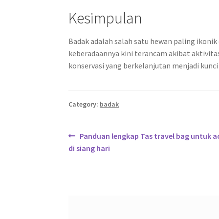
Kesimpulan
Badak adalah salah satu hewan paling ikonik
keberadaannya kini terancam akibat aktivita
konservasi yang berkelanjutan menjadi kunci
Category:
badak
Post
Previous
Panduan lengkap Tas travel bag untuk a
post:
di siang hari
navigation