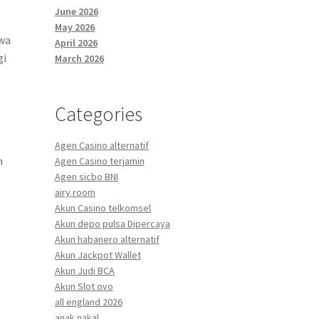
June 2026
May 2026
awa
April 2026
gi
March 2026
Categories
Agen Casino alternatif
n
Agen Casino terjamin
Agen sicbo BNI
airy room
Akun Casino telkomsel
Akun depo pulsa Dipercaya
Akun habanero alternatif
Akun Jackpot Wallet
Akun Judi BCA
Akun Slot ovo
all england 2026
anak nakal