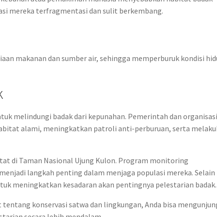
si mereka terfragmentasi dan sulit berkembang.
iaan makanan dan sumber air, sehingga memperburuk kondisi hi
k
ntuk melindungi badak dari kepunahan. Pemerintah dan organisas
abitat alami, meningkatkan patroli anti-perburuan, serta melak
ketat di Taman Nasional Ujung Kulon. Program monitoring
menjadi langkah penting dalam menjaga populasi mereka. Selain 
ntuk meningkatkan kesadaran akan pentingnya pelestarian badak.
t tentang konservasi satwa dan lingkungan, Anda bisa mengunjun
tarian secara lebih mendalam.