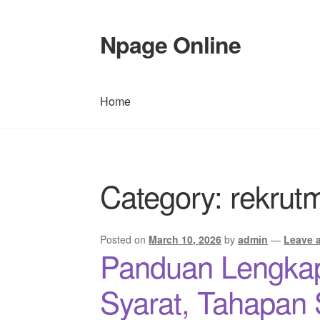
Npage Online
Skip
Skip
to
to
navigation
content
Home
Home
Category:
rekrutm
Posted on
March 10, 2026
by
admin
—
Leave 
Panduan Lengkap
Syarat, Tahapan 