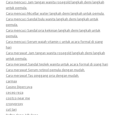
Cara mencuci Jam tangan wanita rosegold langkah demi langkah
untuk pemula.
Cara mencuci Micellar water langkah demi langkah untuk pemula.
Cara mencuci Sandal bulu wanita langkah demi langkah untuk
pemula.
Cara mencuci Sandal pria kekinian langkah demi langkah untuk
pemula.
Cara mencuci Serum wajah vitamin c untuk acara formal di siang
hari
Cara merawat Jam tangan wanita rosegold langkah demi langkah
untuk pemula.
Cara merawat Sandal teplek wanita untuk acara formal di siang hari
Cara merawat Serum retinol pemula dengan mudah.
Cara merawat Tas pinggang pria dengan mudah.
carmax
Casino Dipercaya
cecep reza
costco near me
croxyproxy
cut tari