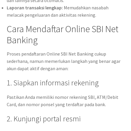
dan lainnya secara otomatis.
Laporan transaksi lengkap:
Memudahkan nasabah
melacak pengeluaran dan aktivitas rekening.
Cara Mendaftar Online SBI Net
Banking
Proses pendaftaran Online SBI Net Banking cukup
sederhana, namun memerlukan langkah yang benar agar
akun dapat aktif dengan aman:
1. Siapkan informasi rekening
Pastikan Anda memiliki nomor rekening SBI, ATM/Debit
Card, dan nomor ponsel yang terdaftar pada bank.
2. Kunjungi portal resmi