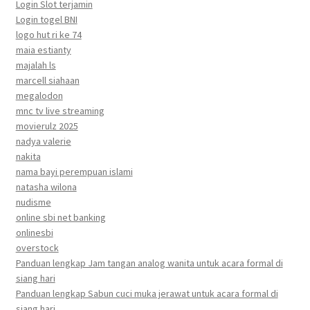
Login Slot terjamin
Login togel BNI
logo hut ri ke 74
maia estianty
majalah ls
marcell siahaan
megalodon
mnc tv live streaming
movierulz 2025
nadya valerie
nakita
nama bayi perempuan islami
natasha wilona
nudisme
online sbi net banking
onlinesbi
overstock
Panduan lengkap Jam tangan analog wanita untuk acara formal di
siang hari
Panduan lengkap Sabun cuci muka jerawat untuk acara formal di
siang hari