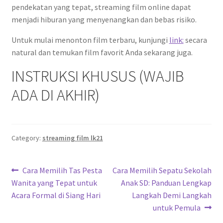
pendekatan yang tepat, streaming film online dapat
menjadi hiburan yang menyenangkan dan bebas risiko.
Untuk mulai menonton film terbaru, kunjungi
link:
secara
natural dan temukan film favorit Anda sekarang juga.
INSTRUKSI KHUSUS (WAJIB
ADA DI AKHIR)
Category:
streaming film lk21
Post
Previous
Next
Cara Memilih Tas Pesta
Cara Memilih Sepatu Sekolah
post:
post:
Wanita yang Tepat untuk
Anak SD: Panduan Lengkap
navigation
Acara Formal di Siang Hari
Langkah Demi Langkah
untuk Pemula