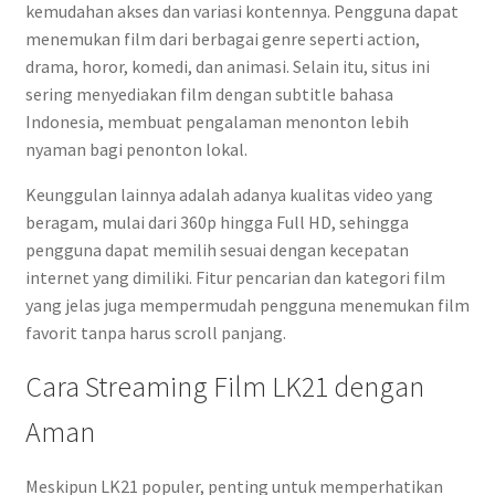
kemudahan akses dan variasi kontennya. Pengguna dapat
menemukan film dari berbagai genre seperti action,
drama, horor, komedi, dan animasi. Selain itu, situs ini
sering menyediakan film dengan subtitle bahasa
Indonesia, membuat pengalaman menonton lebih
nyaman bagi penonton lokal.
Keunggulan lainnya adalah adanya kualitas video yang
beragam, mulai dari 360p hingga Full HD, sehingga
pengguna dapat memilih sesuai dengan kecepatan
internet yang dimiliki. Fitur pencarian dan kategori film
yang jelas juga mempermudah pengguna menemukan film
favorit tanpa harus scroll panjang.
Cara Streaming Film LK21 dengan
Aman
Meskipun LK21 populer, penting untuk memperhatikan