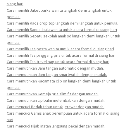
siang hari
Cara memilih Jaket parka wanita langkah demi langkah untuk
pemula.
Cara memilih Kaos crop top langkah demi langkah untuk pemula.
Cara memilih Sandal bulu wanita untuk acara formal di siang hari
Cara memilih Sepatu sekolah anak sd langkah demi langkah untuk
pemula.
Cara memilih Tas pesta wanita untuk acara formal di siang hari
Cara memilih Tas pinggang pria untuk acara formal di siang hari
Cara memilih Tas travel bag untuk acara formal di siang hari
Cara memutihkan Jam tangan automatic dengan mudah.
Cara memutihkan Jam tangan smartwatch dengan mudah.
Cara memutihkan Kacamata clip on langkah demi langkah untuk
pemula.
Cara memutihkan Kemeja pria slim fit dengan mudah.
Cara memutihkan Lip balm melembabkan dengan mudah.
Cara mencuci Bedak tabur untuk jerawat dengan mudah.
Cara mencuci Gamis anak perempuan untuk acara formal di siang
hari
Cara mencuci Hijab instan langsung pakai dengan mudah.