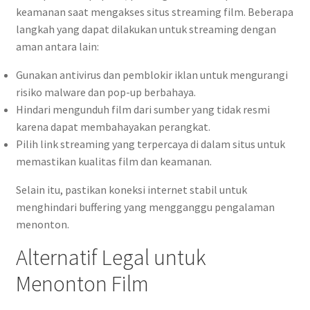
keamanan saat mengakses situs streaming film. Beberapa
langkah yang dapat dilakukan untuk streaming dengan
aman antara lain:
Gunakan antivirus dan pemblokir iklan untuk mengurangi
risiko malware dan pop-up berbahaya.
Hindari mengunduh film dari sumber yang tidak resmi
karena dapat membahayakan perangkat.
Pilih link streaming yang terpercaya di dalam situs untuk
memastikan kualitas film dan keamanan.
Selain itu, pastikan koneksi internet stabil untuk
menghindari buffering yang mengganggu pengalaman
menonton.
Alternatif Legal untuk
Menonton Film