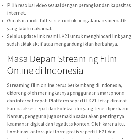
Pilih resolusi video sesuai dengan perangkat dan kapasitas
internet.
Gunakan mode full-screen untuk pengalaman sinematik
yang lebih maksimal.
Selalu update link resmi LK21 untuk menghindari link yang
sudah tidak aktif atau mengandung iklan berbahaya.
Masa Depan Streaming Film
Online di Indonesia
Streaming film online terus berkembang di Indonesia,
didorong oleh meningkatnya penggunaan smartphone
dan internet cepat. Platform seperti LK21 tetap diminati
karena akses cepat dan koleksi film yang terus diperbarui.
Namun, pengguna juga semakin sadar akan pentingnya
keamanan digital dan legalitas konten. Oleh karena itu,
kombinasi antara platform gratis seperti LK21 dan