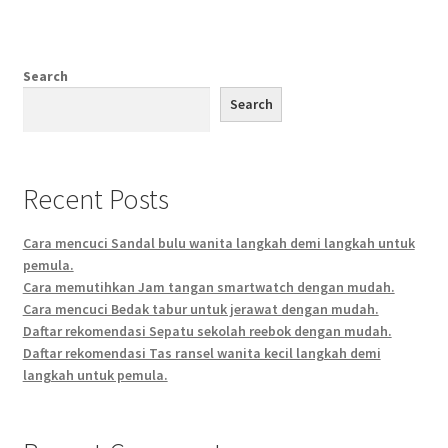
Search
Search
Recent Posts
Cara mencuci Sandal bulu wanita langkah demi langkah untuk
pemula.
Cara memutihkan Jam tangan smartwatch dengan mudah.
Cara mencuci Bedak tabur untuk jerawat dengan mudah.
Daftar rekomendasi Sepatu sekolah reebok dengan mudah.
Daftar rekomendasi Tas ransel wanita kecil langkah demi
langkah untuk pemula.