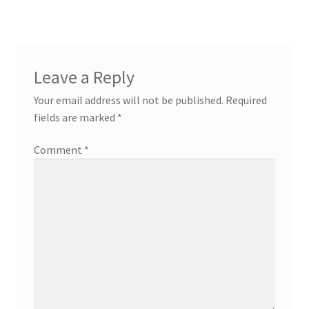
Leave a Reply
Your email address will not be published.
Required
fields are marked
*
Comment
*