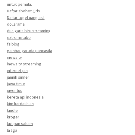
untuk pemula.
Daftar sbobet Qris
Daftar togel uang asli
dollarama
dua garis biru streaming
extremetube
fsiblog
gambar garuda pancasila
inews tv
inews tv streaming
internet pln
jannik sinner
jawa timur
juventus
kereta api indonesia
kim kardashian
kindle
kroger
kutipan saham
la liga