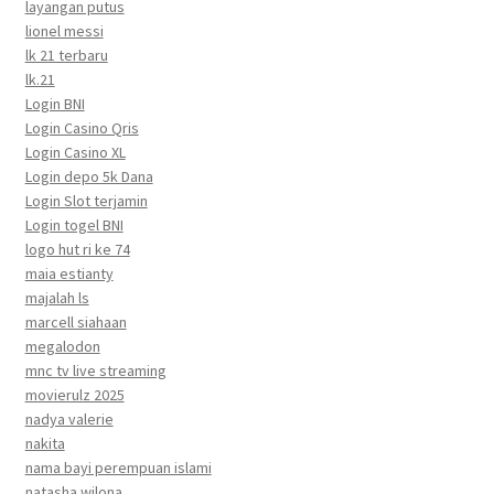
layangan putus
lionel messi
lk 21 terbaru
lk.21
Login BNI
Login Casino Qris
Login Casino XL
Login depo 5k Dana
Login Slot terjamin
Login togel BNI
logo hut ri ke 74
maia estianty
majalah ls
marcell siahaan
megalodon
mnc tv live streaming
movierulz 2025
nadya valerie
nakita
nama bayi perempuan islami
natasha wilona