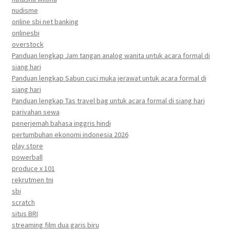
nudisme
online sbi net banking
onlinesbi
overstock
Panduan lengkap Jam tangan analog wanita untuk acara formal di
siang hari
Panduan lengkap Sabun cuci muka jerawat untuk acara formal di
siang hari
Panduan lengkap Tas travel bag untuk acara formal di siang hari
parivahan sewa
penerjemah bahasa inggris hindi
pertumbuhan ekonomi indonesia 2026
play store
powerball
produce x 101
rekrutmen tni
sbi
scratch
situs BRI
streaming film dua garis biru