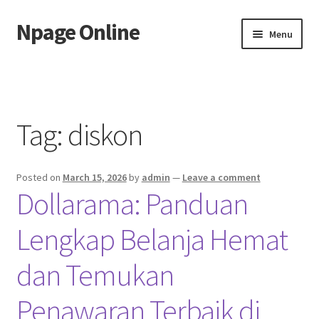
Npage Online
Skip
Skip
Menu
to
to
navigation
content
Home
Tag:
diskon
Posted on
March 15, 2026
by
admin
—
Leave a comment
Dollarama: Panduan
Lengkap Belanja Hemat
dan Temukan
Penawaran Terbaik di