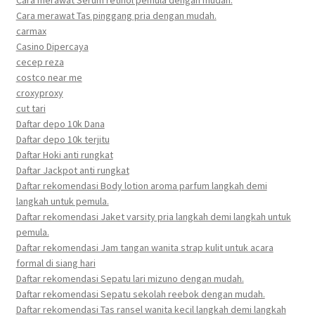
Cara merawat Serum retinol pemula dengan mudah.
Cara merawat Tas pinggang pria dengan mudah.
carmax
Casino Dipercaya
cecep reza
costco near me
croxyproxy
cut tari
Daftar depo 10k Dana
Daftar depo 10k terjitu
Daftar Hoki anti rungkat
Daftar Jackpot anti rungkat
Daftar rekomendasi Body lotion aroma parfum langkah demi
langkah untuk pemula.
Daftar rekomendasi Jaket varsity pria langkah demi langkah untuk
pemula.
Daftar rekomendasi Jam tangan wanita strap kulit untuk acara
formal di siang hari
Daftar rekomendasi Sepatu lari mizuno dengan mudah.
Daftar rekomendasi Sepatu sekolah reebok dengan mudah.
Daftar rekomendasi Tas ransel wanita kecil langkah demi langkah