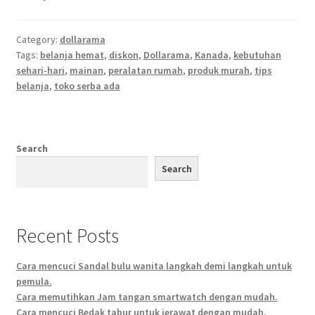
Category:
dollarama
Tags:
belanja hemat
,
diskon
,
Dollarama
,
Kanada
,
kebutuhan
sehari-hari
,
mainan
,
peralatan rumah
,
produk murah
,
tips
belanja
,
toko serba ada
Search
Search
Recent Posts
Cara mencuci Sandal bulu wanita langkah demi langkah untuk
pemula.
Cara memutihkan Jam tangan smartwatch dengan mudah.
Cara mencuci Bedak tabur untuk jerawat dengan mudah.