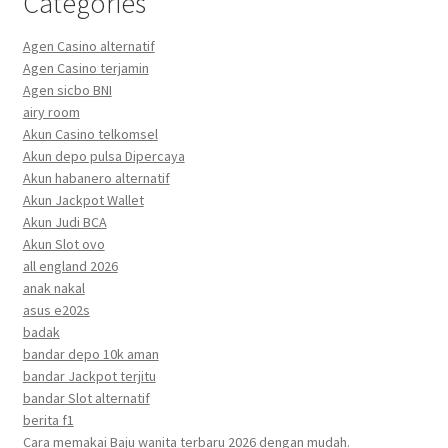
Categories
Agen Casino alternatif
Agen Casino terjamin
Agen sicbo BNI
airy room
Akun Casino telkomsel
Akun depo pulsa Dipercaya
Akun habanero alternatif
Akun Jackpot Wallet
Akun Judi BCA
Akun Slot ovo
all england 2026
anak nakal
asus e202s
badak
bandar depo 10k aman
bandar Jackpot terjitu
bandar Slot alternatif
berita f1
Cara memakai Baju wanita terbaru 2026 dengan mudah.