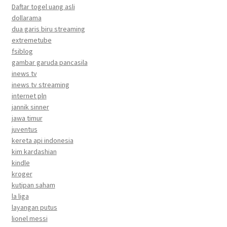
Daftar togel uang asli
dollarama
dua garis biru streaming
extremetube
fsiblog
gambar garuda pancasila
inews tv
inews tv streaming
internet pln
jannik sinner
jawa timur
juventus
kereta api indonesia
kim kardashian
kindle
kroger
kutipan saham
la liga
layangan putus
lionel messi