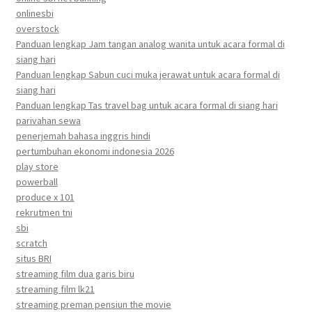
onlinesbi
overstock
Panduan lengkap Jam tangan analog wanita untuk acara formal di
siang hari
Panduan lengkap Sabun cuci muka jerawat untuk acara formal di
siang hari
Panduan lengkap Tas travel bag untuk acara formal di siang hari
parivahan sewa
penerjemah bahasa inggris hindi
pertumbuhan ekonomi indonesia 2026
play store
powerball
produce x 101
rekrutmen tni
sbi
scratch
situs BRI
streaming film dua garis biru
streaming film lk21
streaming preman pensiun the movie