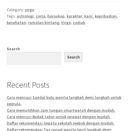
Category:
virgo
Tags:
astrologi
,
cinta
,
horoskop
,
karakter
,
karir
,
kepribadian
,
kesehatan
,
ramalan bintang
,
Virgo
,
zodiak
Search
Search
Recent Posts
Cara mencuci Sandal bulu wanita langkah demi langkah untuk
pemula.
Cara memutihkan Jam tangan smartwatch dengan mudah.
Cara mencuci Bedak tabur untuk jerawat dengan mudah.
Daftar rekomendasi Sepatu sekolah reebok dengan mudah.
Daftar rekomendasi Tas ransel wanita kecil langkah demi