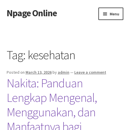
Npage Online
Skip
Skip
Menu
to
to
navigation
content
Home
Tag:
kesehatan
Posted on
March 13, 2026
by
admin
—
Leave a comment
Nakita: Panduan
Lengkap Mengenal,
Menggunakan, dan
Manfaatnya bagi