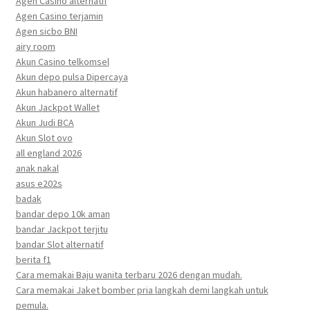
Agen Casino alternatif
Agen Casino terjamin
Agen sicbo BNI
airy room
Akun Casino telkomsel
Akun depo pulsa Dipercaya
Akun habanero alternatif
Akun Jackpot Wallet
Akun Judi BCA
Akun Slot ovo
all england 2026
anak nakal
asus e202s
badak
bandar depo 10k aman
bandar Jackpot terjitu
bandar Slot alternatif
berita f1
Cara memakai Baju wanita terbaru 2026 dengan mudah.
Cara memakai Jaket bomber pria langkah demi langkah untuk
pemula.