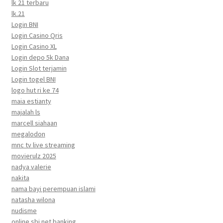
lk 21 terbaru
lk.21
Login BNI
Login Casino Qris
Login Casino XL
Login depo 5k Dana
Login Slot terjamin
Login togel BNI
logo hut ri ke 74
maia estianty
majalah ls
marcell siahaan
megalodon
mnc tv live streaming
movierulz 2025
nadya valerie
nakita
nama bayi perempuan islami
natasha wilona
nudisme
online sbi net banking