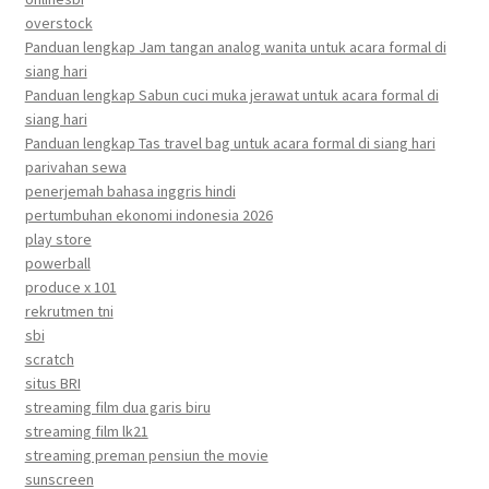
overstock
Panduan lengkap Jam tangan analog wanita untuk acara formal di
siang hari
Panduan lengkap Sabun cuci muka jerawat untuk acara formal di
siang hari
Panduan lengkap Tas travel bag untuk acara formal di siang hari
parivahan sewa
penerjemah bahasa inggris hindi
pertumbuhan ekonomi indonesia 2026
play store
powerball
produce x 101
rekrutmen tni
sbi
scratch
situs BRI
streaming film dua garis biru
streaming film lk21
streaming preman pensiun the movie
sunscreen