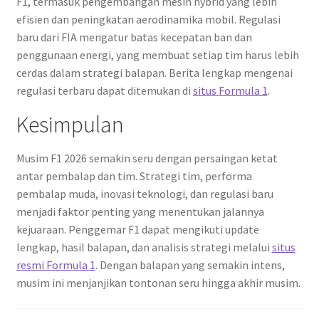
F1, termasuk pengembangan mesin hybrid yang lebih
efisien dan peningkatan aerodinamika mobil. Regulasi
baru dari FIA mengatur batas kecepatan ban dan
penggunaan energi, yang membuat setiap tim harus lebih
cerdas dalam strategi balapan. Berita lengkap mengenai
regulasi terbaru dapat ditemukan di
situs Formula 1
.
Kesimpulan
Musim F1 2026 semakin seru dengan persaingan ketat
antar pembalap dan tim. Strategi tim, performa
pembalap muda, inovasi teknologi, dan regulasi baru
menjadi faktor penting yang menentukan jalannya
kejuaraan. Penggemar F1 dapat mengikuti update
lengkap, hasil balapan, dan analisis strategi melalui
situs
resmi Formula 1
. Dengan balapan yang semakin intens,
musim ini menjanjikan tontonan seru hingga akhir musim.