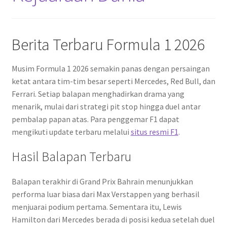
Berita Terbaru Formula 1 2026
Musim Formula 1 2026 semakin panas dengan persaingan
ketat antara tim-tim besar seperti Mercedes, Red Bull, dan
Ferrari. Setiap balapan menghadirkan drama yang
menarik, mulai dari strategi pit stop hingga duel antar
pembalap papan atas. Para penggemar F1 dapat
mengikuti update terbaru melalui
situs resmi F1
.
Hasil Balapan Terbaru
Balapan terakhir di Grand Prix Bahrain menunjukkan
performa luar biasa dari Max Verstappen yang berhasil
menjuarai podium pertama. Sementara itu, Lewis
Hamilton dari Mercedes berada di posisi kedua setelah duel