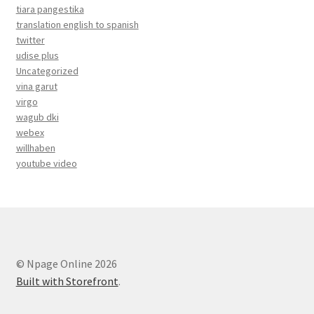
tiara pangestika
translation english to spanish
twitter
udise plus
Uncategorized
vina garut
virgo
wagub dki
webex
willhaben
youtube video
© Npage Online 2026
Built with Storefront
.