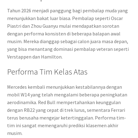
Tahun 2026 menjadi panggung bagi pembalap muda yang
menunjukkan bakat luar biasa. Pembalap seperti Oscar
Piastri dan Zhou Guanyu mulai mendapatkan sorotan
dengan performa konsisten di beberapa balapan awal
musim. Mereka dianggap sebagai calon juara masa depan,
yang bisa menantang dominasi pembalap veteran seperti
Verstappen dan Hamilton.
Performa Tim Kelas Atas
Mercedes kembali menunjukkan kestabilannya dengan
mobil W14 yang telah mengalami beberapa peningkatan
aerodinamika. Red Bull mempertahankan keunggulan
dengan RB22 yang cepat di trek lurus, sementara Ferrari
terus berusaha mengejar ketertinggalan. Performa tim-
tim ini sangat memengaruhi prediksi klasemen akhir
musim.