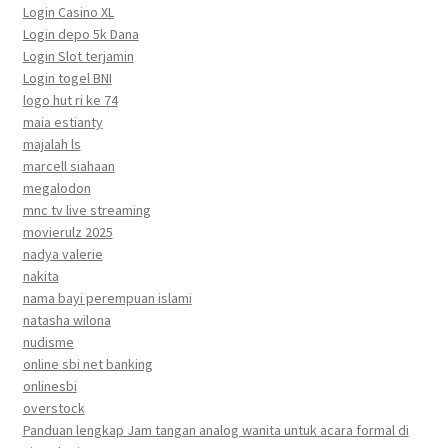
Login Casino XL
Login depo 5k Dana
Login Slot terjamin
Login togel BNI
logo hut ri ke 74
maia estianty
majalah ls
marcell siahaan
megalodon
mnc tv live streaming
movierulz 2025
nadya valerie
nakita
nama bayi perempuan islami
natasha wilona
nudisme
online sbi net banking
onlinesbi
overstock
Panduan lengkap Jam tangan analog wanita untuk acara formal di