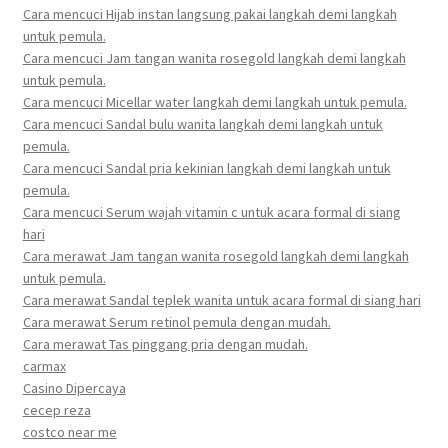
Cara mencuci Hijab instan langsung pakai langkah demi langkah
untuk pemula.
Cara mencuci Jam tangan wanita rosegold langkah demi langkah
untuk pemula.
Cara mencuci Micellar water langkah demi langkah untuk pemula.
Cara mencuci Sandal bulu wanita langkah demi langkah untuk
pemula.
Cara mencuci Sandal pria kekinian langkah demi langkah untuk
pemula.
Cara mencuci Serum wajah vitamin c untuk acara formal di siang
hari
Cara merawat Jam tangan wanita rosegold langkah demi langkah
untuk pemula.
Cara merawat Sandal teplek wanita untuk acara formal di siang hari
Cara merawat Serum retinol pemula dengan mudah.
Cara merawat Tas pinggang pria dengan mudah.
carmax
Casino Dipercaya
cecep reza
costco near me