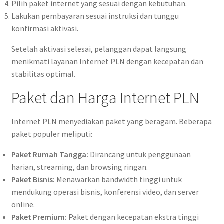
Pilih paket internet yang sesuai dengan kebutuhan.
Lakukan pembayaran sesuai instruksi dan tunggu
konfirmasi aktivasi.
Setelah aktivasi selesai, pelanggan dapat langsung
menikmati layanan Internet PLN dengan kecepatan dan
stabilitas optimal.
Paket dan Harga Internet PLN
Internet PLN menyediakan paket yang beragam. Beberapa
paket populer meliputi:
Paket Rumah Tangga:
Dirancang untuk penggunaan
harian, streaming, dan browsing ringan.
Paket Bisnis:
Menawarkan bandwidth tinggi untuk
mendukung operasi bisnis, konferensi video, dan server
online.
Paket Premium:
Paket dengan kecepatan ekstra tinggi