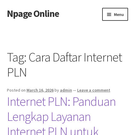
Npage Online
Skip
Skip
Menu
to
to
navigation
content
Home
Tag:
Cara Daftar Internet
PLN
Posted on
March 16, 2026
by
admin
—
Leave a comment
Internet PLN: Panduan
Lengkap Layanan
Internet PLN untuk