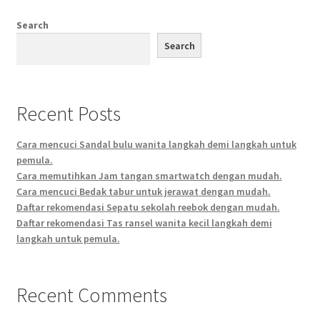
Search
Search
Recent Posts
Cara mencuci Sandal bulu wanita langkah demi langkah untuk
pemula.
Cara memutihkan Jam tangan smartwatch dengan mudah.
Cara mencuci Bedak tabur untuk jerawat dengan mudah.
Daftar rekomendasi Sepatu sekolah reebok dengan mudah.
Daftar rekomendasi Tas ransel wanita kecil langkah demi
langkah untuk pemula.
Recent Comments