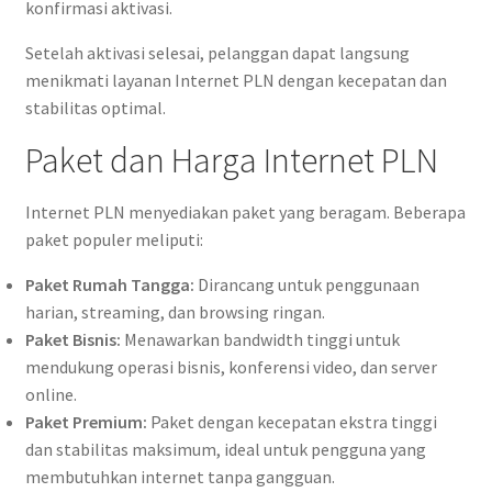
konfirmasi aktivasi.
Setelah aktivasi selesai, pelanggan dapat langsung
menikmati layanan Internet PLN dengan kecepatan dan
stabilitas optimal.
Paket dan Harga Internet PLN
Internet PLN menyediakan paket yang beragam. Beberapa
paket populer meliputi:
Paket Rumah Tangga:
Dirancang untuk penggunaan
harian, streaming, dan browsing ringan.
Paket Bisnis:
Menawarkan bandwidth tinggi untuk
mendukung operasi bisnis, konferensi video, dan server
online.
Paket Premium:
Paket dengan kecepatan ekstra tinggi
dan stabilitas maksimum, ideal untuk pengguna yang
membutuhkan internet tanpa gangguan.