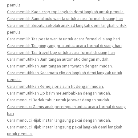
pemula.
Cara memilih Kaos crop top langkah demi langkah untuk pemula.
Cara memilih Sandal bulu wanita untuk acara formal di siang hari
Cara memilih Sepatu sekolah anak sd langkah demi langkah untuk
pemula.
Cara memilih Tas pesta wanita untuk acara formal di siang hari
Cara memilih Tas pinggang pria untuk acara formal di siang hari
Cara memilih Tas travel bag untuk acara formal di siang hari
Cara memutihkan Jam tangan automatic dengan mudah.
Cara memutihkan Jam tangan smartwatch dengan mudah.
Cara memutihkan Kacamata clip on langkah demi langkah untuk
pemula.
Cara memutihkan Kemeja pria slim fit dengan mudah.
Cara memutihkan Lip balm melembabkan dengan mudah.
Cara mencuci Bedak tabur untuk jerawat dengan mudah.
Cara mencuci Gamis anak perempuan untuk acara formal di siang
hari
Cara mencuci Hijab instan langsung pakai dengan mudah.
Cara mencuci Hijab instan langsung pakai langkah demi langkah
untuk pemula.