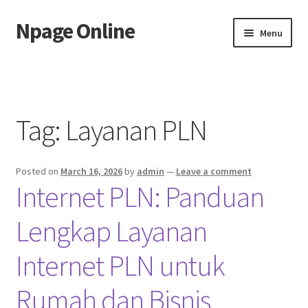
Npage Online
Skip
Skip
Menu
to
to
navigation
content
Home
Tag:
Layanan PLN
Posted on
March 16, 2026
by
admin
—
Leave a comment
Internet PLN: Panduan
Lengkap Layanan
Internet PLN untuk
Rumah dan Bisnis