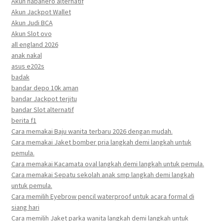
Akun habanero alternatif
Akun Jackpot Wallet
Akun Judi BCA
Akun Slot ovo
all england 2026
anak nakal
asus e202s
badak
bandar depo 10k aman
bandar Jackpot terjitu
bandar Slot alternatif
berita f1
Cara memakai Baju wanita terbaru 2026 dengan mudah.
Cara memakai Jaket bomber pria langkah demi langkah untuk
pemula.
Cara memakai Kacamata oval langkah demi langkah untuk pemula.
Cara memakai Sepatu sekolah anak smp langkah demi langkah
untuk pemula.
Cara memilih Eyebrow pencil waterproof untuk acara formal di
siang hari
Cara memilih Jaket parka wanita langkah demi langkah untuk